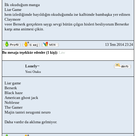
İlk okuduğum manga
Liar Game
hem izlediğimde bayıldığm okuduğumda ise kalbimde bambaşka yer edinen
Claymore
veee Berserk gerçekten saygı sevgi bütün çılgın hisleri besliyorum Berserke
karşı ama animesi çikin.
13 Tem 2014 23:24
Bu mesaja teşekkür edenler (1 kişi):
Law
Lonely~
Yeni Otaku
Liar game
Berserk
Black haze
American ghost jack
Noblesse
The Gamer
Majin tantei neugomi neuro
Daha vardır da aklıma gelmiyor.