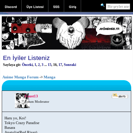
Discord
Üye Listesi
SSS
Giriş
Kayıt
En İyiler Listeniz
Sayfaya git:
Önceki
,
1
,
2
,
3
...
15
,
16
,
17
,
Sonraki
Anime Manga Forum
->
Manga
Faust13
Forum Moderator
Haru yo, Koi!
Tokyo Crazy Paradise
Basara
Anatolia(Red River)