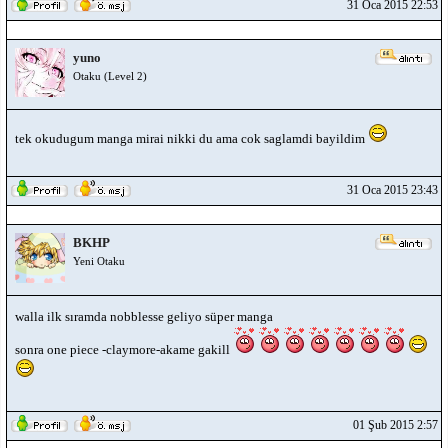
31 Oca 2015 22:53
yuno
Otaku (Level 2)
tek okudugum manga mirai nikki du ama cok saglamdi bayildim
31 Oca 2015 23:43
BKHP
Yeni Otaku
walla ilk sıramda nobblesse geliyo süper manga
sonra one piece -claymore-akame gakill
01 Şub 2015 2:57