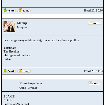
19 Arl 2012 0:36
Momiji
Mangaka
Pek manga okuyan bir zat değilim ancak ilk 4üm şu şekilde:
Yotsubato!
The Breaker
Shinigami of the East
Ibitsu
19 Arl 2012 1:03
KountSarpadeon
Otaku (Level 2)
BLAME!
NOiSE
Fullmetal Alchemist