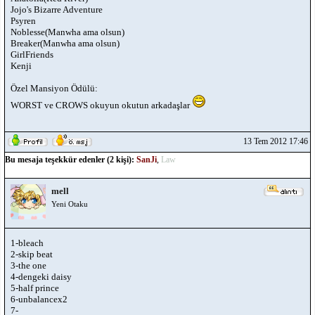
Jojo's Bizarre Adventure
Psyren
Noblesse(Manwha ama olsun)
Breaker(Manwha ama olsun)
GirlFriends
Kenji
Özel Mansiyon Ödülü:
WORST ve CROWS okuyun okutun arkadaşlar
13 Tem 2012 17:46
Bu mesaja teşekkür edenler (2 kişi):
SanJi
,
Law
mell
Yeni Otaku
1-bleach
2-skip beat
3-the one
4-dengeki daisy
5-half prince
6-unbalancex2
7-