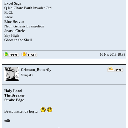
Excel Saga
Q-Ko-Chan: Earth Invader Girl
FLCL
Alive
Blue Heaven
Neon Genesis Evangelion
Jisatsu Circle
Sky High
Ghost in the Shell
16 Nis 2013 10:38
Crimson_Butterfly
Mangaka
Holy Land
The Breaker
Strobe Edge
Beast master da hoştu .
edit