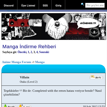
Discord
Üye Listesi
SSS
Giriş
Kayıt
Manga İndirme Rehberi
Sayfaya git:
Önceki
,
1
,
2
,
3
,
4
,
Sonraki
Anime Manga Forum
->
Manga
Villain
Otaku (Level 2)
Teşekkürler ^^ Bir de: Completed with the errors hatası veriyor bende? Nasıl
çözebilirim?
18 Şub 2012 13:53