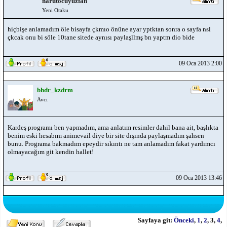
narutocuyuzfan
Yeni Otaku
hiçbişe anlamadım öle bisayfa çkmıo önüne ayar yptktan sonra o sayfa nsl
çkcak onu bi söle 10tane sitede aynısı paylaşllmş bn yaptm dio bide
09 Oca 2013 2:00
bhdr_kzdrm
Avcı
Kardeş programı ben yapmadım, ama anlatım resimler dahil bana ait, başlıkta
benim eski hesabım animevail diye bir site dışında paylaşmadım şahsen
bunu. Programa bakmadım epeydir sıkıntı ne tam anlamadım fakat yardımcı
olmayacağım git kendin hallet!
09 Oca 2013 13:46
Sayfaya git:
Önceki
,
1
,
2
,
3
,
4
,