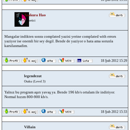
Asakura Hao
Yönetici
Mangalar indikten sonra complated yazisi yerine complated with errors
yaziyor ise onemli bir sey degil. Bende de yaziyor o hata ama sorunla
karsilasmadim.
18 Şub 2012 15:29
legendezut
Otaku (Level 3)
Yalnız bu program aşırı yavaş ya. Bende 196 kb/s ortalam ile indiriyor.
Normal hızım 800-900 kb/s.
18 Şub 2012 15:33
Villain