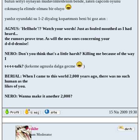
butun seriyi oynayan mudavimlerdenim bende, zaten capcom oyunu
cıkmasıyla elimde olması bir oluyo
yanlız oyundaki su 1-2 diyalog kopartmıstı beni bi goz atın :
AGNUS: 'Hellhole'!? Watch your words! Just as fouled mouthed as I had
heard...
the rumors prove true. As will the new ones concerning your
d-d-d-demise!
NERO: Don't you think that's a little harsh? Killing me because of the way
I
t-t-t-t-talk?
(kekeme agnusla dalga gecme
)
BERIAL: When I came to this world 2,000 years ago, there was no such
human as the
likes of you.
NERO: Wanna make it another 2,000?
15 Nis 2009 19:30
Pyskhe
Forum Moderator