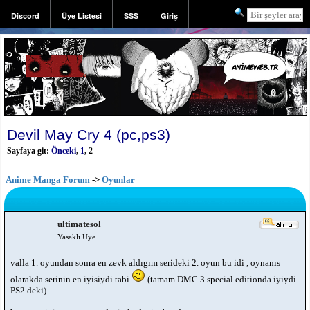
Discord
Üye Listesi
SSS
Giriş
Kayıt
Devil May Cry 4 (pc,ps3)
Sayfaya git:
Önceki
,
1
,
2
Anime Manga Forum
->
Oyunlar
ultimatesol
Yasaklı Üye
valla 1. oyundan sonra en zevk aldıgım serideki 2. oyun bu idi , oynanıs
olarakda serinin en iyisiydi tabi
(tamam DMC 3 special editionda iyiydi
PS2 deki)