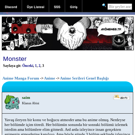
Discord
Üye Listesi
SSS
Giriş
Kayıt
Monster
Sayfaya git:
Önceki
,
1
,
2
,
3
Anime Manga Forum
->
Anime
->
Anime Serileri Genel Başlığı
saim
Klanın Abisi
Yavaş ileryen bir konu ve boğucu atmosfer ama bu anime olmuş. Nerdeyse
her bölümde içim titredi. Her bölümün sonunda bir sonraki bölümü izlemek
istedim ama bölümlere elim gitmedi. Ard arda izleyince insan gerçekten
animenin atmosferine kapılıyo. Ama böyle günde 3 bölüm şeklinde izleyince