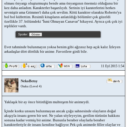
olması önyargı oluşturmuştu bende ama önyargının önemsiz olduğunu bir
kez daha anladım. Karakterler başarılıydı. Serinin iyi karaterlerini herkes
sevmiştir ama Grimmer'i daha çok sevdim. Kötü karakter olarakta Roberto'ya
bol bol küfrettim. Resimli kitapların anlatıldığı bölümler çok güzeldi
özellikle 37. bölümdeki ''İsmi Olmayan Canavar'' hikayesi. Ayrıca çok çok iyi
replikler vardı.
Spoiler:
Evet tahminde bulunmayın yoksa benim gibi ağzınız hep açık kalır. İzleyen
arkadaşlar dört dörtlük bir anime. Favorilere girdi bile.
11 Eyl 2015 1:54
NekoBetsy
Otaku (Level 4)
Yaklaşık bir ay önce bitirdiğim muhteşem bir animeydi.
İçinde korku unsuru bulunmayan ancak çoğu sahnesinde olayların doğal
akışıyla insanı geren bir seri. Ne yalan söyleyeyim, gerilim türünün hakkını
sonuna kadar vermiş bir anime. Bununla beraber olaylarla beraber
karakterleriyle de insanı kendine bağlıyor. Pek çok animede filler olaylar ve