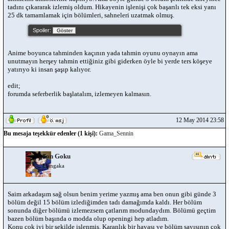
tadını çıkararak izlemiş oldum. Hikayenin işlenişi çok başarılı tek eksi yanı
25 dk tamamlamak için bölümleri, sahneleri uzatmak olmuş.
Spoiler:
Anime boyunca tahminden kaçının yada tahmin oyunu oynayın ama
unutmayın herşey tahmin ettiğiniz gibi giderken öyle bi yerde ters köşeye
yatırıyo ki insan şaşıp kalıyor.
edit;
forumda seferberlik başlatalım, izlemeyen kalmasın.
12 May 2014 23:58
Bu mesaja teşekkür edenler (1 kişi):
Gama_Sennin
Son Goku
Mangaka
Saim arkadaşım sağ olsun benim yerime yazmış ama ben onun gibi günde 3
bölüm değil 15 bölüm izlediğimden tadı damağımda kaldı. Her bölüm
sonunda diğer bölümü izlemezsem çatlarım modundaydım. Bölümü geçtim
bazen bölüm başında o modda olup openingi hep atladım.
Konu çok iyi bir şekilde işlenmiş. Karanlık bir havası ve bölüm sayısının çok