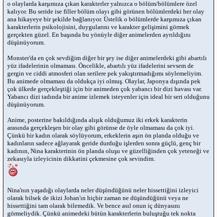
o olaylarda karşımıza çıkan karakterler yalnızca o bölüm/bölümlere özel
kalıyor. Bu seride ise filler bölüm olayı gibi görünen bölümlerdeki her olay
ana hikayeye bir şekilde bağlanıyor. Üstelik o bölümlerde karşımıza çıkan
karakterlerin psikolojisini, duygularını ve karakter gelişimini görmek
gerçekten güzel. En başında bu yönüyle diğer animelerden ayrıldığını
düşünüyorum.
Monster'da en çok sevdiğim diğer bir şey ise diğer animelerdeki gibi abartılı
yüz ifadelerinin olmaması. Öncelikle, abartılı yüz ifadelerini sevsem de
gergin ve ciddi atmosferi olan serilere pek yakıştırmadığımı söylemeliyim.
Bu animede olmaması da oldukça iyi olmuş. Olaylar, Japonya dışında pek
çok ülkede gerçekleştiği için bir animeden çok yabancı bir dizi havası var.
Yabancı dizi tadında bir anime izlemek isteyenler için ideal bir seri olduğunu
düşünüyorum.
Anime, posterine bakıldığında alışık olduğumuz iki erkek karakterin
arasında gerçekleşen bir olay gibi görünse de öyle olmaması da çok iyi.
Çünkü bir kadın olarak söylüyorum, erkeklerin aşırı ön planda olduğu ve
kadınların sadece ağlayarak geride durduğu işlerden sonra güçlü, genç bir
kadının, Nina karakterinin ön planda oluşu ve güzelliğinden çok yeteneği ve
zekasıyla izleyicinin dikkatini çekmesine çok sevindim.
Nina'nın yaşadığı olaylarda neler düşündüğünü neler hissettiğini izleyici
olarak bilsek de ikizi Johan'ın hiçbir zaman ne düşündüğünü veya ne
hissettiğini tam olarak bilemedik. Ve bence asıl onun iç dünyasını
görmeliydik. Çünkü animedeki bütün karakterlerin buluştuğu tek nokta