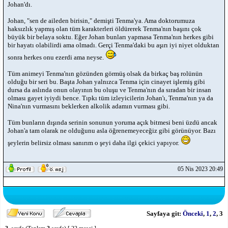
Johan'dı.
Johan, "sen de aileden birisin," demişti Tenma'ya. Ama doktorumuza
haksızlık yapmış olan tüm karakterleri öldürerek Tenma'nın başını çok
büyük bir belaya soktu. Eğer Johan bunları yapmasa Tenma'nın herkes gibi
bir hayatı olabilirdi ama olmadı. Gerçi Tenma'daki bu aşırı iyi niyet olduktan
sonra herkes onu ezerdi ama neyse.
Tüm animeyi Tenma'nın gözünden görmüş olsak da birkaç baş rolünün
olduğu bir seri bu. Başta Johan yalnızca Tenma için cinayet işlemiş gibi
dursa da aslında onun olayının bu oluşu ve Tenma'nın da sıradan bir insan
olması gayet iyiydi bence. Tıpkı tüm izleyicilerin Johan'ı, Tenma'nın ya da
Nina'nın vurmasını beklerken alkolik adamın vurması gibi.
Tüm bunların dışında serinin sonunun yoruma açık bitmesi beni üzdü ancak
Johan'a tam olarak ne olduğunu asla öğrenemeyeceğiz gibi görünüyor. Bazı
şeylerin belirsiz olması sanırım o şeyi daha ilgi çekici yapıyor.
05 Nis 2023 20:49
Sayfaya git:
Önceki
,
1
,
2
,
3