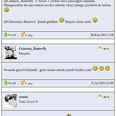
@Crimson_Butterfly: 2. Sezon 1 yıldan önce çıkacağını sanmam.
Mangasından devam etmeni tavsiye ederim. Gerçi manga çizimleri de berbat.
@Ushiromiya Beatrice: Şimdi gördüm.
Sürpriz olsun artık.
30 Ksm 2013 1:18
Crimson_Butterfly
Mangaka
Ovasıda güzel bölümdü , gene insanı merak içinde bıraktı yani
15 Arl 2013 21:09
asmin
Otaku (Level 4)