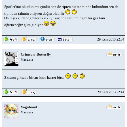
Spoiler'imi okudun mu çünkü ben de tipten bir tahminde bulundum sen de
tipinden tahmin ettiysen doğru olabilir
Oh teşekkürler öğreneceksek iyi kaç bölümdür bir gaz bir gaz tam
öğreneceğiz güm gidiyor
29 Ksm 2013 22:34
Crimson_Butterfly
Mangaka
2.sezon çıksada bir an önce hasret bitse
29 Ksm 2013 22:41
Vagabond
Mangaka