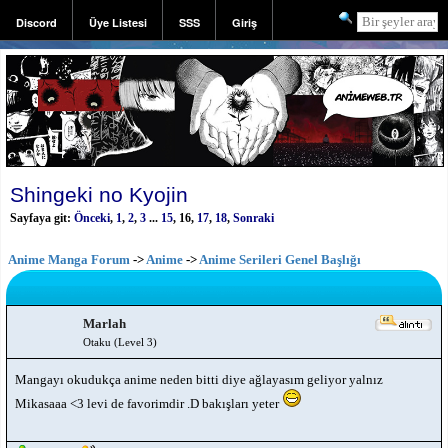
Discord
Üye Listesi
SSS
Giriş
Kayıt
Shingeki no Kyojin
Sayfaya git:
Önceki
,
1
,
2
,
3
...
15
,
16
,
17
,
18
,
Sonraki
Anime Manga Forum
->
Anime
->
Anime Serileri Genel Başlığı
Marlah
Otaku (Level 3)
Mangayı okudukça anime neden bitti diye ağlayasım geliyor yalnız
Mikasaaa <3 levi de favorimdir .D bakışları yeter