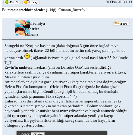
30 Ekm 2013 1:13
Bu mesaja teşekkür edenler (1 kişi):
Crimson_Butterfly
Ushiromiya
Beatrice
Mangaka
Shingeki no Kyojin'e başladım (daha doğrusu 3 gün önce başladım ve
neredeyse bitmek üzere=22 bölüm izledim netim çok yavaş şu an gerisi de
yarına artık
) ağlamak istiyorum çok güzel nasıl nasıl biter 25. bölümde
T_T
Erwin'in muhteşem zekası (ahh bu Daisuke Ono'nun seslendirdiği
karakterlere zaafım var ya da adama hep süper karakterler veriyorlar), Levi,
Mikasa bunlara aşık oldum...
Anime izlerken öyle bir gaza getiriyor ki karşıma titan çıksa doğrayacağım...
Hele o Pixis'in konuşması... (Hele ki Pixis ilk çıktığında be daha güzel
yapamışlar mı ne biçim Cemil İpekçi tipli bir adam olmuş bu demiştim
içimden... Çok pişmanım Pixis süpersin ^_^)
Daha sonraki dişi titanla olan olaylar falan hepsi süper olmuş ama iyi ki
çıkarken izlememişim yoksa meraktan patlardım... Bölüm sonlarını çok
heyecanlı yerlerde kesmişler beni uyuz ediyorlar ve birçok animede olduğu
gibi çatır çutur yenmiyorlar yahu bu süper adamlar yeniliyor kayıp
veriyorlar... Bir şeylerin riske atıldığı savaş sırasında bazı kayıpların
olduğunu gösteriyorlar...
Spoiler: