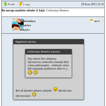
29 Ksm 2013 22:33
Bu mesaja teşekkür edenler (1 kişi):
Ushiromiya Beatrice
Ushiromiya
Beatrice
Mangaka
Vagabond yazmış:
Ushiromiya Beatrice yazmış:
Dişi titanın kim olduğunu
öğreniyoruz animenin sonunda dimi
yoksa çıldıracağım... Animede yoksa
bile mangada açıklanıyor dimi O_o
Ben ilk tipinden tahmin etmiştim.
Merak etme
öğreneceksin.