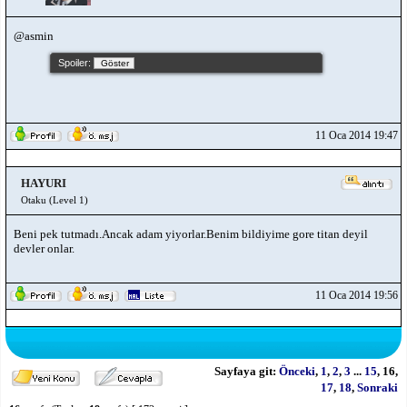
@asmin
Spoiler:
11 Oca 2014 19:47
HAYURI
Otaku (Level 1)
Beni pek tutmadı.Ancak adam yiyorlar.Benim bildiyime gore titan deyil
devler onlar.
11 Oca 2014 19:56
Sayfaya git:
Önceki
,
1
,
2
,
3
...
15
,
16
,
17
,
18
,
Sonraki