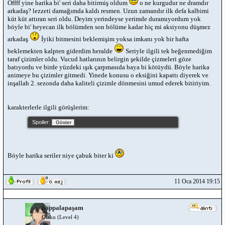
Offff yine harika bi' seri daha bitirmiş oldum
o ne kurgudur ne dramdır
arkadaş? lezzeti damağımda kaldı resmen. Uzun zamandır ilk defa kalbimi
küt küt attıran seri oldu. Deyim yerindeyse yerimde duramıyordum yok
böyle bi' heyecan ilk bölümden son bölüme kadar hiç mi aksiyonu düşmez
arkadaş
İyiki bitmesini beklemişim yoksa imkanı yok bir hafta
beklemekten kalpten giderdim heralde
Seriyle ilgili tek beğenmediğim
taraf çizimler oldu. Vucud hatlarının belirgin şekilde çizmeleri göze
batıyordu ve birde yüzdeki ışık çarpmasıda baya bi kötüydü. Böyle harika
animeye bu çizimler gitmedi. Yinede konusu o eksiğini kapattı diyerek ve
inşallah 2. sezonda daha kaliteli çizimle dönmesini umud ederek bitiriyim.
karakterlerle ilgili görüşlerim:
Spoiler:
Böyle harika seriler niye çabuk biter ki
11 Oca 2014 19:15
hoppalapaşam
Otaku (Level 4)