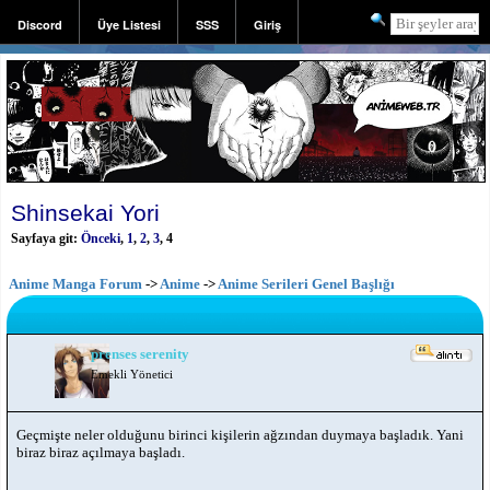
Discord
Üye Listesi
SSS
Giriş
Kayıt
Shinsekai Yori
Sayfaya git:
Önceki
,
1
,
2
,
3
,
4
Anime Manga Forum
->
Anime
->
Anime Serileri Genel Başlığı
prenses serenity
Emekli Yönetici
Geçmişte neler olduğunu birinci kişilerin ağzından duymaya başladık. Yani
biraz biraz açılmaya başladı.