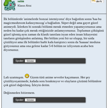
saim
Klanın Abisi
İlk bölümlerde 'animelerde bonzai istemiyoruz' diye bağırdım sonra 'haa bu
magicmushroom kafasıymıııışş' a bağladım. Süper değil ama gayet güzel
animeydi. İzlerken bi sonraki bölümü merak etmeden yapamıyorsunuz ama
neden bu kadar çok merak ettiğinizide anlamıyorsunuz. Toplumun çöküşünü
güzel işlemiş aynı zaman da klasik tanrılara isyan eden insan hikayesini
tanrların görüşünden anlatmış. Her bölüm yeni bir sır oluşup, bir sırda
çözülüyor ama ilk bölümler harbi kafa karıştırıcı sonra da 'haaaaa' moduna
giriyosunuz ama ona gelene kadar 5-6 bölüm ne izliyorum acaba ben
diyorsunuz.
Spoiler:
Lafı uzatmışım.
Gizem türü anime severler kaçırmasın. Her şey
çözülüyor,animede, kafada soru bırakmıyor ve olayların çözümü bölümlere
çok güzel dağıtılmış. İzleyin derim.
Değinmeden bitiremem.
Spoiler: