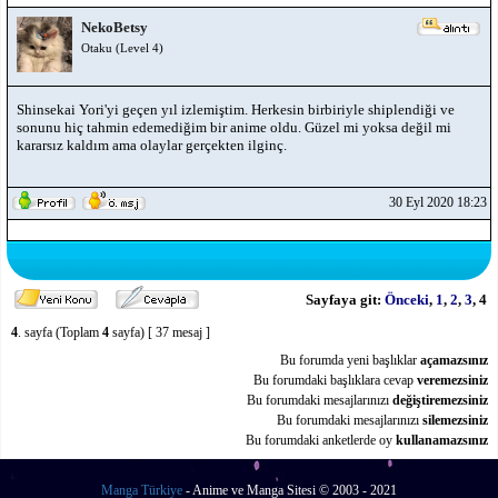
NekoBetsy
Otaku (Level 4)
Shinsekai Yori'yi geçen yıl izlemiştim. Herkesin birbiriyle shiplendiği ve
sonunu hiç tahmin edemediğim bir anime oldu. Güzel mi yoksa değil mi
kararsız kaldım ama olaylar gerçekten ilginç.
30 Eyl 2020 18:23
Sayfaya git:
Önceki
,
1
,
2
,
3
,
4
4
. sayfa (Toplam
4
sayfa) [ 37 mesaj ]
Bu forumda yeni başlıklar
açamazsınız
Bu forumdaki başlıklara cevap
veremezsiniz
Bu forumdaki mesajlarınızı
değiştiremezsiniz
Bu forumdaki mesajlarınızı
silemezsiniz
Bu forumdaki anketlerde oy
kullanamazsınız
Manga Türkiye
- Anime ve Manga Sitesi © 2003 - 2021