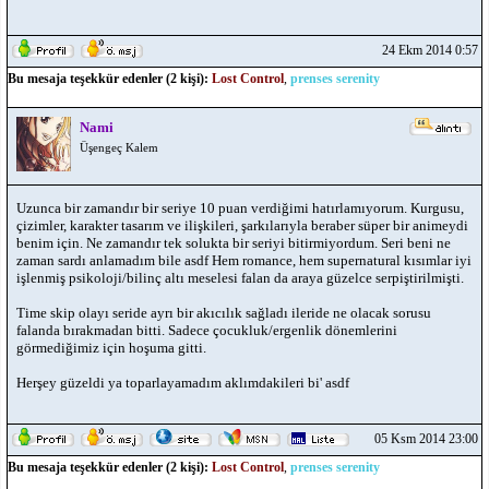
24 Ekm 2014 0:57
Bu mesaja teşekkür edenler (2 kişi):
Lost Control
,
prenses serenity
Nami
Üşengeç Kalem
Uzunca bir zamandır bir seriye 10 puan verdiğimi hatırlamıyorum. Kurgusu,
çizimler, karakter tasarım ve ilişkileri, şarkılarıyla beraber süper bir animeydi
benim için. Ne zamandır tek solukta bir seriyi bitirmiyordum. Seri beni ne
zaman sardı anlamadım bile asdf Hem romance, hem supernatural kısımlar iyi
işlenmiş psikoloji/bilinç altı meselesi falan da araya güzelce serpiştirilmişti.
Time skip olayı seride ayrı bir akıcılık sağladı ileride ne olacak sorusu
falanda bırakmadan bitti. Sadece çocukluk/ergenlik dönemlerini
görmediğimiz için hoşuma gitti.
Herşey güzeldi ya toparlayamadım aklımdakileri bi' asdf
05 Ksm 2014 23:00
Bu mesaja teşekkür edenler (2 kişi):
Lost Control
,
prenses serenity