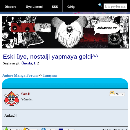
Discord
Üye Listesi
SSS
Giriş
Kayıt
Eski üye, nostalji yapmaya geldi^^
Sayfaya git:
Önceki
,
1
,
2
Anime Manga Forum
->
Tanışma
SanJi
Yönetici
Anka24