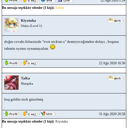
22 Ağu 2020 2:24
Bu mesaja teşekkür edenler (1 kişi):
Ichimi
Kiyotaka
Otaku (Level 1)
doğru cevabı bilsenizde "evet nickim o" demeyeceğimden dolayı , boşuna
tahmin oyunu oynamayalım.
22 Ağu 2020 16:36
TaKa
Mangaka
hoş geldin nick güzelmiş
31 Ağu 2020 20:58
Bu mesaja teşekkür edenler (1 kişi):
Kiyotaka