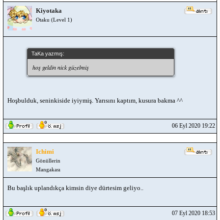
Kiyotaka
Otaku (Level 1)
TaKa yazmış:
hoş geldin nick güzelmiş
Hoşbulduk, seninkiside iyiymiş. Yarısını kaptım, kusura bakma ^^
06 Eyl 2020 19:22
Ichimi
Gönüllerin
Mangakası
Bu başlık uplandıkça kimsin diye dürtesim geliyo..
07 Eyl 2020 18:53