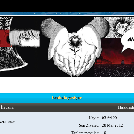
benhalayasiyor
İletişim
Hakkınd
Kayıt:
03 Arl 2011
Yeni Otaku
Son Ziyaret:
28 Mar 2012
Toplam mesajlar:
10