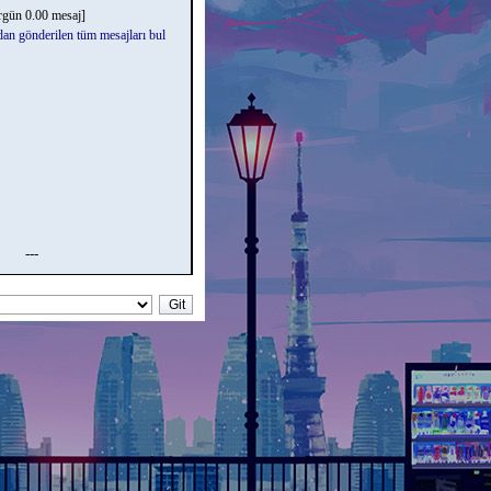
rgün 0.00 mesaj]
dan gönderilen tüm mesajları bul
---