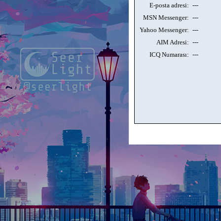
E-posta adresi:
---
MSN Messenger:
---
Yahoo Messenger:
---
AIM Adresi:
---
ICQ Numarası:
---