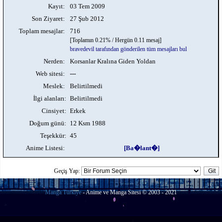
Kayıt:
03 Tem 2009
Son Ziyaret:
27 Şub 2012
Toplam mesajlar:
716
[Toplamın 0.21% / Hergün 0.11 mesaj]
bravedevil tarafından gönderilen tüm mesajları bul
Nerden:
Korsanlar Kralına Giden Yoldan
Web sitesi:
---
Meslek:
Belirtilmedi
İlgi alanları:
Belirtilmedi
Cinsiyet:
Erkek
Doğum günü:
12 Ksm 1988
Teşekkür:
45
Anime Listesi:
[Ba�lant�]
Geçiş Yap:
Manga Türkiye
- Anime ve Manga Sitesi © 2003 - 2021