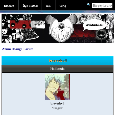
Discord
Üye Listesi
SSS
Giriş
Kayıt
Anime Manga Forum
bravedevil
Hakkında
bravedevil
Mangaka