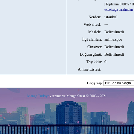
[Toplamın 0.00% / H
excelsaga tarafından
Nerden:
istanbul
Web sitesi:
---
Meslek:
Belirtilmedi
İlgi alanları:
anime,spor
Cinsiyet:
Belirtilmedi
Doğum günü:
Belirtilmedi
Teşekkür:
0
Anime Listesi:
Geçiş Yap:
Manga Türkiye
- Anime ve Manga Sitesi © 2003 - 2021