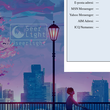
E-posta adresi:
---
MSN Messenger:
---
Yahoo Messenger:
---
AIM Adresi:
---
ICQ Numarası:
---