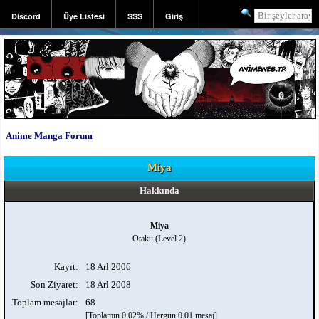
Discord
Üye Listesi
SSS
Giriş
Kayıt
Anime Manga Forum
Miya
Hakkında
Miya
Otaku (Level 2)
Kayıt:
18 Arl 2006
Son Ziyaret:
18 Arl 2008
Toplam mesajlar:
68
[Toplamın 0.02% / Hergün 0.01 mesaj]