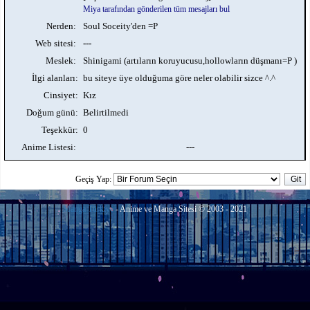
Miya tarafından gönderilen tüm mesajları bul
Nerden:
Soul Soceity'den =P
Web sitesi:
---
Meslek:
Shinigami (artıların koruyucusu,hollowların düşmanı=P )
İlgi alanları:
bu siteye üye olduğuma göre neler olabilir sizce ^.^
Cinsiyet:
Kız
Doğum günü:
Belirtilmedi
Teşekkür:
0
Anime Listesi:
---
Geçiş Yap:
Manga Türkiye
- Anime ve Manga Sitesi © 2003 - 2021