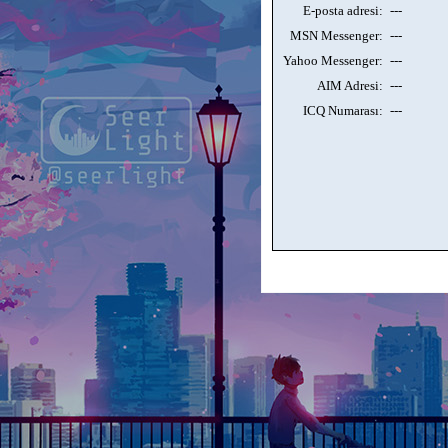
E-posta adresi:
---
MSN Messenger:
---
Yahoo Messenger:
---
AIM Adresi:
---
ICQ Numarası:
---