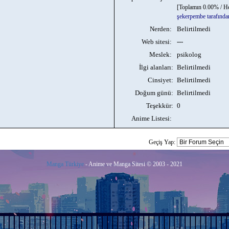
[Toplamın 0.00% / H
şekerpembe tarafında
Nerden:
Belirtilmedi
Web sitesi:
---
Meslek:
psikolog
İlgi alanları:
Belirtilmedi
Cinsiyet:
Belirtilmedi
Doğum günü:
Belirtilmedi
Teşekkür:
0
Anime Listesi:
Geçiş Yap:
Manga Türkiye
- Anime ve Manga Sitesi © 2003 - 2021