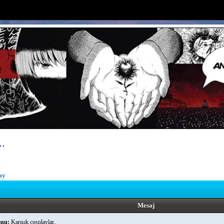
..
ay
Mesaj
nu:
Karışık cosplaylar..