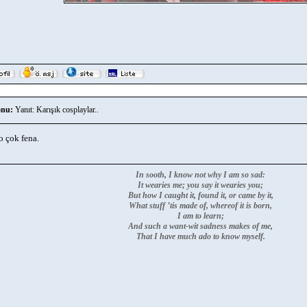
nu:
Yanıt: Karışık cosplaylar..
o çok fena.
In sooth, I know not why I am so sad:
It wearies me; you say it wearies you;
But how I caught it, found it, or came by it,
What stuff ’tis made of, whereof it is born,
I am to learn;
And such a want-wit sadness makes of me,
That I have much ado to know myself.