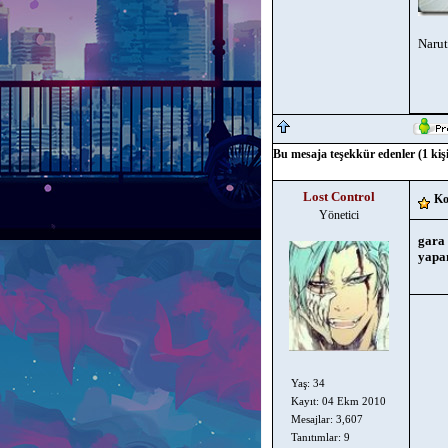
Naru
Bu mesaja teşekkür edenler (1 kişi
Lost Control
Ko
Yönetici
gara 
yapa
Yaş: 34
Kayıt: 04 Ekm 2010
Mesajlar: 3,607
Tanıtımlar: 9