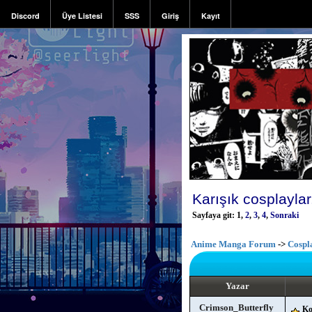
Discord
Üye Listesi
SSS
Giriş
Kayıt
Karışık cosplaylar
Sayfaya git:
1
,
2
,
3
,
4
,
Sonraki
Anime Manga Forum
->
Cospl
Yazar
Crimson_Butterfly
Ko