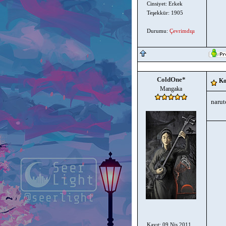
Cinsiyet: Erkek
Teşekkür: 1905
Durumu:
Çevrimdışı
ColdOne*
Ko
Mangaka
narut
Kayıt: 09 Nis 2011