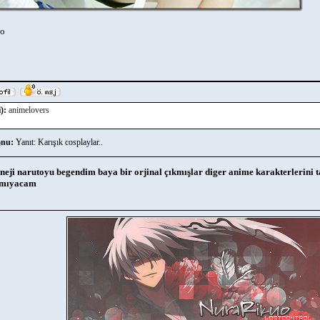
to
):
animelovers
nu:
Yanıt: Karışık cosplaylar..
neji narutoyu begendim baya bir orjinal çıkmışlar diger anime karakterlerini
mıyacam