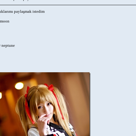
klarımı paylaşmak istedim
ormoon
r neptune