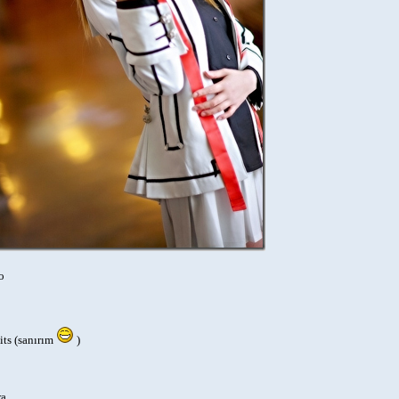
o
ts (sanırım
)
ra