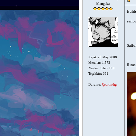
Mangaka
Buldu
sail
Sailo
Kayıt: 25 May 2008
Mesajlar: 1,572
Rima
Nerden: Silent Hill
Teşekkür: 351
Durumu:
Çevrimdışı