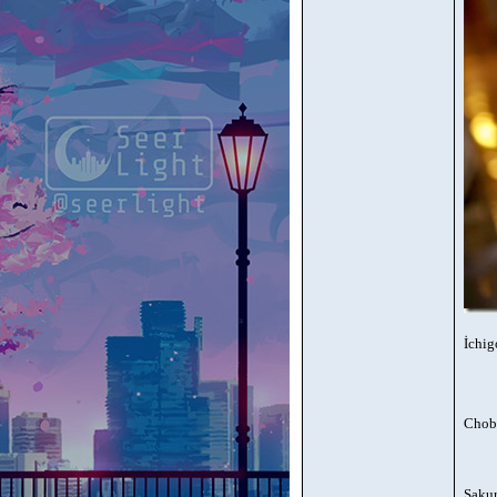
İchig
Chobi
Saku