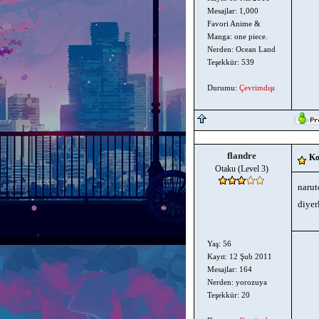
Mesajlar: 1,000
Favori Anime &
Manga: one piece.
Nerden: Ocean Land
Teşekkür: 539
Durumu:
Çevrimdışı
flandre
Ko
Otaku (Level 3)
narut
diyer
Yaş: 56
Kayıt: 12 Şub 2011
Mesajlar: 164
Nerden: yorozuya
Teşekkür: 20