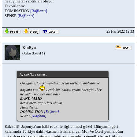
heavy metal yaptıkları oluyor
Favorilerim:
DOMİNATİON
[Bağlantı]
SENSE
[Bağlantı]
25 Hzr 2022 12:33
KinRyu
Otaku (Level 1)
AyazikNz yazmış:
Girugameshin Kowareteiku sekai şarkısını dinledim ve
hoşuma gitti
Bende bir J-Rock grubu öneriyim (her
ne kadar popüler olsa bile)
BAND-MAID
heavy metal yaptıkları oluyor
Favorilerim:
DOMİNATİON
[Bağlantı]
SENSE
[Bağlantı]
Kakkoii!! Japonya'nın hâlâ rock ile ilgilenmesi güzel. Dünyanın geri
kalanında Türkiye dahil -kısmen istisnalar var Mor Ve Ötesi yeni albüm
çıkardı eskisi kadar tutmuyor tabii ayrı mesele...- genellikle rock ölmüş