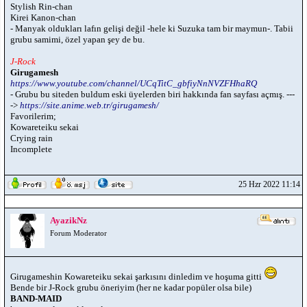
Stylish Rin-chan
Kirei Kanon-chan
- Manyak oldukları lafın gelişi değil -hele ki Suzuka tam bir maymun-. Tabii
grubu samimi, özel yapan şey de bu.
J-Rock
Girugamesh
https://www.youtube.com/channel/UCqTitC_gbfiyNnNVZFHhaRQ
- Grubu bu siteden buldum eski üyelerden biri hakkında fan sayfası açmış. ---
->
https://site.anime.web.tr/girugamesh/
Favorilerim;
Kowareteiku sekai
Crying rain
Incomplete
25 Hzr 2022 11:14
AyazikNz
Forum Moderator
Girugameshin Kowareteiku sekai şarkısını dinledim ve hoşuma gitti
Bende bir J-Rock grubu öneriyim (her ne kadar popüler olsa bile)
BAND-MAID