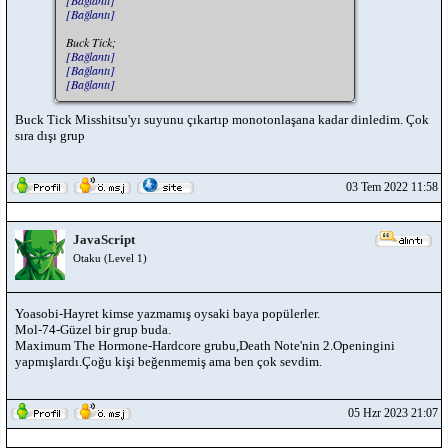
[Bağlantı]
Buck Tick;
[Bağlantı]
[Bağlantı]
[Bağlantı]
Buck Tick Misshitsu'yı suyunu çıkartıp monotonlaşana kadar dinledim. Çok
sıra dışı grup
03 Tem 2022 11:58
JavaScript
Otaku (Level 1)
Yoasobi-Hayret kimse yazmamış oysaki baya popülerler.
Mol-74-Güzel bir grup buda.
Maximum The Hormone-Hardcore grubu,Death Note'nin 2.Openingini
yapmışlardı.Çoğu kişi beğenmemiş ama ben çok sevdim.
05 Hzr 2023 21:07