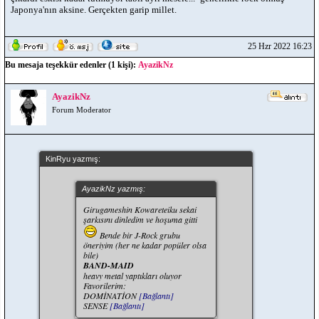
Japonya'nın aksine. Gerçekten garip millet.
25 Hzr 2022 16:23
Bu mesaja teşekkür edenler (1 kişi):
AyazikNz
AyazikNz
Forum Moderator
KinRyu yazmış:
AyazikNz yazmış:
Girugameshin Kowareteiku sekai
şarkısını dinledim ve hoşuma gitti
Bende bir J-Rock grubu
öneriyim (her ne kadar popüler olsa
bile)
BAND-MAID
heavy metal yaptıkları oluyor
Favorilerim:
DOMİNATİON
[Bağlantı]
SENSE
[Bağlantı]