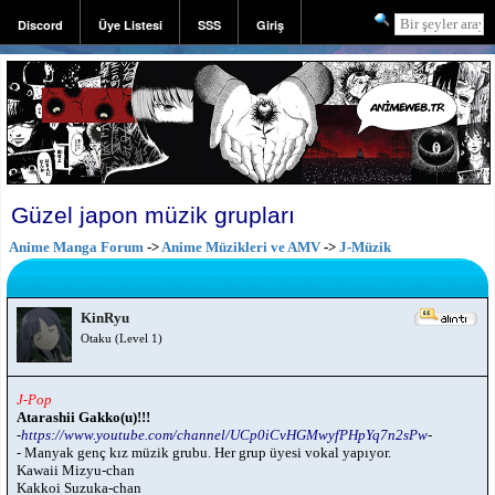
Discord
Üye Listesi
SSS
Giriş
Kayıt
Güzel japon müzik grupları
Anime Manga Forum
->
Anime Müzikleri ve AMV
->
J-Müzik
KinRyu
Otaku (Level 1)
J-Pop
Atarashii Gakko(u)!!!
-
https://www.youtube.com/channel/UCp0iCvHGMwyfPHpYq7n2sPw
-
- Manyak genç kız müzik grubu. Her grup üyesi vokal yapıyor.
Kawaii Mizyu-chan
Kakkoi Suzuka-chan