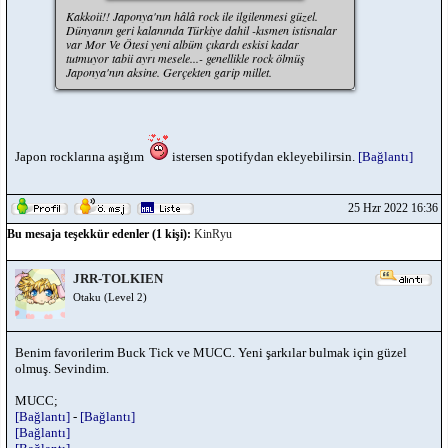
Kakkoii!! Japonya'nın hâlâ rock ile ilgilenmesi güzel.
Dünyanın geri kalanında Türkiye dahil -kısmen istisnalar
var Mor Ve Ötesi yeni albüm çıkardı eskisi kadar
tutmuyor tabii ayrı mesele...- genellikle rock ölmüş
Japonya'nın aksine. Gerçekten garip millet.
Japon rocklarına aşığım
istersen spotifydan ekleyebilirsin.
[Bağlantı]
25 Hzr 2022 16:36
Bu mesaja teşekkür edenler (1 kişi):
KinRyu
JRR-TOLKIEN
Otaku (Level 2)
Benim favorilerim Buck Tick ve MUCC. Yeni şarkılar bulmak için güzel
olmuş. Sevindim.
MUCC;
[Bağlantı]
-
[Bağlantı]
[Bağlantı]