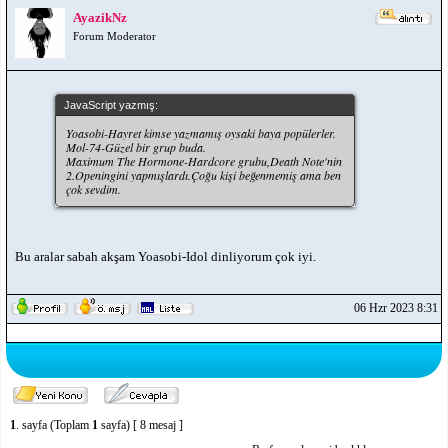
AyazikNz
Forum Moderator
JavaScript yazmış:
Yoasobi-Hayret kimse yazmamış oysaki baya popülerler.
Mol-74-Güzel bir grup buda.
Maximum The Hormone-Hardcore grubu,Death Note'nin
2.Openingini yapmışlardı.Çoğu kişi beğenmemiş ama ben
çok sevdim.
Bu aralar sabah akşam Yoasobi-Idol dinliyorum çok iyi.
06 Hzr 2023 8:31
1
. sayfa (Toplam
1
sayfa) [ 8 mesaj ]