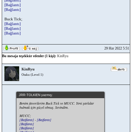
[Bağlantı]
[Bağlantı]
[Bağlantı]
Buck Tick;
[Bağlantı]
[Bağlantı]
[Bağlantı]
29 Hzr 2022 5:51
Bu mesaja teşekkür edenler (1 kişi):
KinRyu
KinRyu
Otaku (Level 1)
JRR-TOLKIEN yazmış:
Benim favorilerim Buck Tick ve MUCC. Yeni şarkılar
bulmak için güzel olmuş. Sevindim.
MUCC;
[Bağlantı]
-
[Bağlantı]
[Bağlantı]
[Bağlantı]
[Bağlantı]