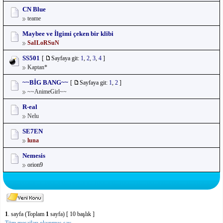
CN Blue
teame
Maybee ve İlgimi çeken bir klibi
SaILoRSuN
SS501
[
Sayfaya git:
1
,
2
,
3
,
4
]
Kaptan*
~~BİG BANG~~
[
Sayfaya git:
1
,
2
]
~~AnimeGirl~~
R-eal
Nelu
SE7EN
luna
Nemesis
orion9
1
. sayfa (Toplam
1
sayfa) [ 10 başlık ]
Tüm mesajları okunmuş say