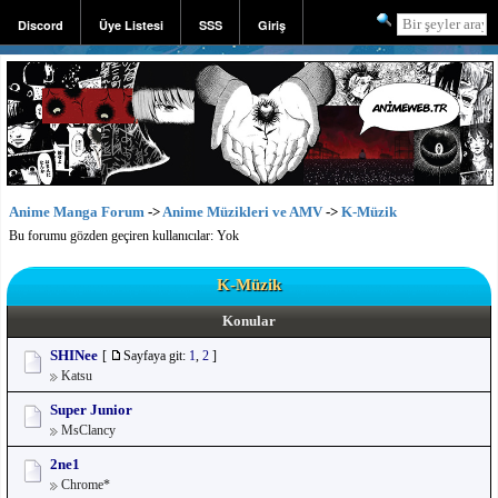
Discord
Üye Listesi
SSS
Giriş
Kayıt
Anime Manga Forum
->
Anime Müzikleri ve AMV
->
K-Müzik
Bu forumu gözden geçiren kullanıcılar: Yok
K-Müzik
Konular
SHINee
[
Sayfaya git:
1
,
2
]
Katsu
Super Junior
MsClancy
2ne1
Chrome*