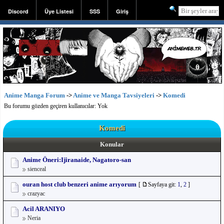
Discord
Üye Listesi
SSS
Giriş
Kayıt
Anime Manga Forum
->
Anime ve Manga Tavsiyeleri
->
Komedi
Bu forumu gözden geçiren kullanıcılar: Yok
Komedi
Konular
Anime Öneri:Ijiranaide, Nagatoro-san
sienceal
ouran host club benzeri anime arıyorum
[
Sayfaya git:
1
,
2
]
crazyac
Acil ARANIYO
Neria