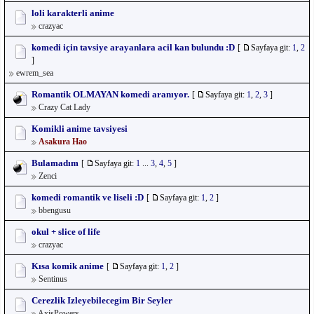
loli karakterli anime
crazyac
komedi için tavsiye arayanlara acil kan bulundu :D
[
Sayfaya git:
1
,
2
]
ewrem_sea
Romantik OLMAYAN komedi aranıyor.
[
Sayfaya git:
1
,
2
,
3
]
Crazy Cat Lady
Komikli anime tavsiyesi
Asakura Hao
Bulamadım
[
Sayfaya git:
1
...
3
,
4
,
5
]
Zenci
komedi romantik ve liseli :D
[
Sayfaya git:
1
,
2
]
bbengusu
okul + slice of life
crazyac
Kısa komik anime
[
Sayfaya git:
1
,
2
]
Sentinus
Cerezlik Izleyebilecegim Bir Seyler
AxisPowers