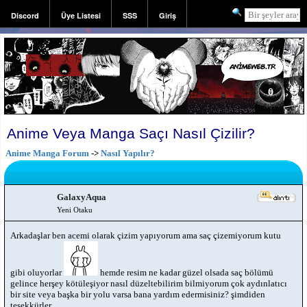
Discord
Üye Listesi
SSS
Giriş
Kayıt
Anime Veya Manga Saçı Nasıl Çizilir?
Anime Manga Forum
->
Nasıl Yapılır?
GalaxyAqua
Yeni Otaku
Arkadaşlar ben acemi olarak çizim yapıyorum ama saç çizemiyorum kutu
gibi oluyorlar
hemde resim ne kadar güzel olsada saç bölümü
gelince herşey kötüleşiyor nasıl düzeltebilirim bilmiyorum çok aydınlatıcı
bir site veya başka bir yolu varsa bana yardım edermisiniz? şimdiden
teşekkürler