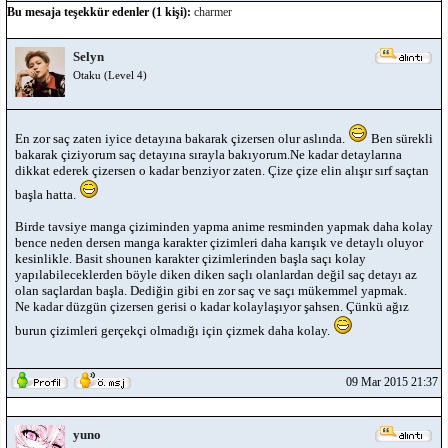
Bu mesaja teşekkür edenler (1 kişi):
charmer
Selyn
Otaku (Level 4)
En zor saç zaten iyice detayına bakarak çizersen olur aslında.
Ben sürekli
bakarak çiziyorum saç detayına sırayla bakıyorum.Ne kadar detaylarına
dikkat ederek çizersen o kadar benziyor zaten. Çize çize elin alışır sırf saçtan
başla hatta.
Birde tavsiye manga çiziminden yapma anime resminden yapmak daha kolay
bence neden dersen manga karakter çizimleri daha karışık ve detaylı oluyor
kesinlikle. Basit shounen karakter çizimlerinden başla saçı kolay
yapılabileceklerden böyle diken diken saçlı olanlardan değil saç detayı az
olan saçlardan başla. Dediğin gibi en zor saç ve saçı mükemmel yapmak.
Ne kadar düzgün çizersen gerisi o kadar kolaylaşıyor şahsen. Çünkü ağız
burun çizimleri gerçekçi olmadığı için çizmek daha kolay.
09 Mar 2015 21:37
yuno