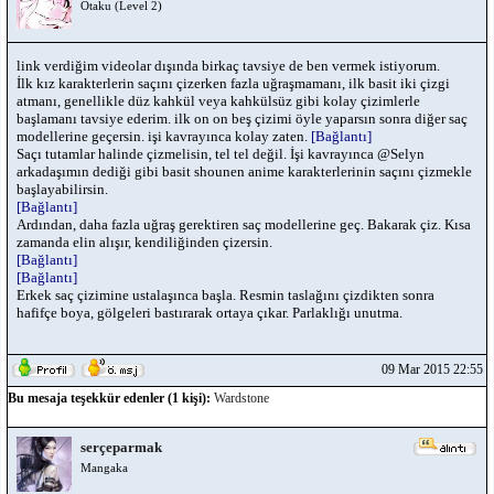
Otaku (Level 2)
link verdiğim videolar dışında birkaç tavsiye de ben vermek istiyorum.
İlk kız karakterlerin saçını çizerken fazla uğraşmamanı, ilk basit iki çizgi
atmanı, genellikle düz kahkül veya kahkülsüz gibi kolay çizimlerle
başlamanı tavsiye ederim. ilk on on beş çizimi öyle yaparsın sonra diğer saç
modellerine geçersin. işi kavrayınca kolay zaten.
[Bağlantı]
Saçı tutamlar halinde çizmelisin, tel tel değil. İşi kavrayınca @Selyn
arkadaşımın dediği gibi basit shounen anime karakterlerinin saçını çizmekle
başlayabilirsin.
[Bağlantı]
Ardından, daha fazla uğraş gerektiren saç modellerine geç. Bakarak çiz. Kısa
zamanda elin alışır, kendiliğinden çizersin.
[Bağlantı]
[Bağlantı]
Erkek saç çizimine ustalaşınca başla. Resmin taslağını çizdikten sonra
hafifçe boya, gölgeleri bastırarak ortaya çıkar. Parlaklığı unutma.
09 Mar 2015 22:55
Bu mesaja teşekkür edenler (1 kişi):
Wardstone
serçeparmak
Mangaka