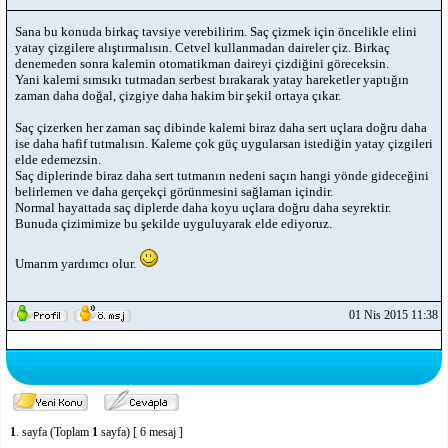
Sana bu konuda birkaç tavsiye verebilirim. Saç çizmek için öncelikle elini
yatay çizgilere alıştırmalısın. Cetvel kullanmadan daireler çiz. Birkaç
denemeden sonra kalemin otomatikman daireyi çizdiğini göreceksin.
Yani kalemi sımsıkı tutmadan serbest bırakarak yatay hareketler yaptığın
zaman daha doğal, çizgiye daha hakim bir şekil ortaya çıkar.
Saç çizerken her zaman saç dibinde kalemi biraz daha sert uçlara doğru daha
ise daha hafif tutmalısın. Kaleme çok güç uygularsan istediğin yatay çizgileri
elde edemezsin.
Saç diplerinde biraz daha sert tutmanın nedeni saçın hangi yönde gideceğini
belirlemen ve daha gerçekçi görünmesini sağlaman içindir.
Normal hayattada saç diplerde daha koyu uçlara doğru daha seyrektir.
Bunuda çizimimize bu şekilde uyguluyarak elde ediyoruz.
Umarım yardımcı olur.
01 Nis 2015 11:38
1
. sayfa (Toplam
1
sayfa) [ 6 mesaj ]