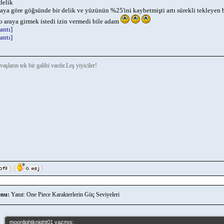
 delik
ya göre göğsünde bir delik ve yüzünün %25'ini kaybetmişti artı sürekli tekleyen b
 araya girmek istedi izin vermedi bile adam
antı]
antı]
aşların tek bir galibi vardır.Leş yiyiciler!
nu:
Yanıt: One Piece Karakterlerin Güç Seviyeleri
moonlightknight01 yazmış: