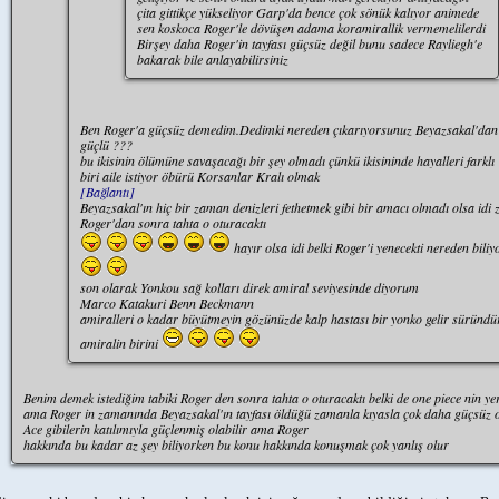
çita gittikçe yükseliyor Garp'da bence çok sönük kalıyor animede
sen koskoca Roger'le dövüşen adama koramirallik vermemelilerdi
Birşey daha Roger'in tayfası güçsüz değil bunu sadece Rayliegh'e
bakarak bile anlayabilirsiniz
Ben Roger'a güçsüz demedim.Dedimki nereden çıkarıyorsunuz Beyazsakal'dan
güçlü ???
bu ikisinin ölümüne savaşacağı bir şey olmadı çünkü ikisininde hayalleri farklı
biri aile istiyor öbürü Korsanlar Kralı olmak
[Bağlantı]
Beyazsakal'ın hiç bir zaman denizleri fethetmek gibi bir amacı olmadı olsa idi 
Roger'dan sonra tahta o oturacaktı
hayır olsa idi belki Roger'i yenecekti nereden bili
son olarak Yonkou sağ kolları direk amiral seviyesinde diyorum
Marco Katakuri Benn Beckmann
amiralleri o kadar büyütmeyin gözünüzde kalp hastası bir yonko gelir süründü
amiralin birini
Benim demek istediğim tabiki Roger den sonra tahta o oturacaktı belki de one piece nin yer
ama Roger in zamanında Beyazsakal'ın tayfası öldüğü zamanla kıyasla çok daha güçsüz o
Ace gibilerin katılımıyla güçlenmiş olabilir ama Roger
hakkında bu kadar az şey biliyorken bu konu hakkında konuşmak çok yanlış olur