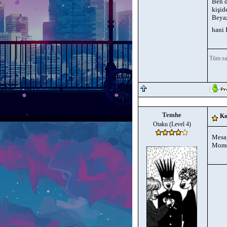
Ben d
kişid
Beyaz
hani 
Tüm sav
Temhe
Ko
Otaku (Level 4)
Mesaj
Mom(s