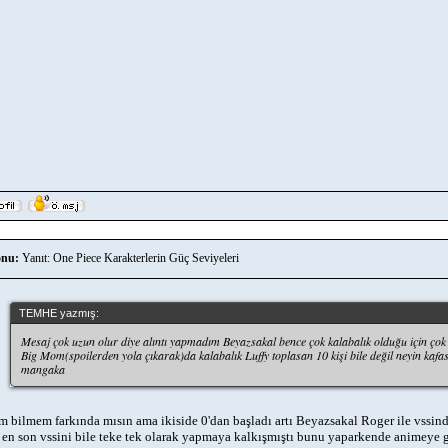
nu:
Yanıt: One Piece Karakterlerin Güç Seviyeleri
TEMHE yazmış:
Mesaj çok uzun olur diye alıntı yapmadım Beyazsakal bence çok kalabalık olduğu için çok 
Big Mom(spoilerden yola çıkarak)da kalabalık Luffy toplasan 10 kişi bile değil neyin kafa
mangaka
 bilmem farkında mısın ama ikiside 0'dan başladı artı Beyazsakal Roger ile vssin
en son vssini bile teke tek olarak yapmaya kalkışmıştı bunu yaparkende animeye 