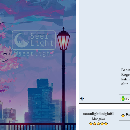
Benim
Roger
katıl
olur
moonlightknight01
Ko
Mangaka