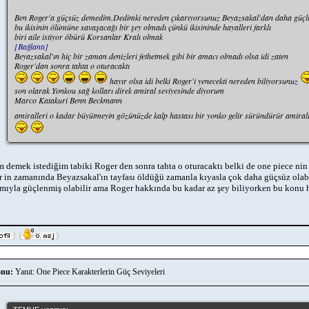
Ben Roger'a güçsüz demedim.Dedimki nereden çıkarıyorsunuz Beyazsakal'dan daha güçl
bu ikisinin ölümüne savaşacağı bir şey olmadı çünkü ikisininde hayalleri farklı
biri aile istiyor öbürü Korsanlar Kralı olmak
[Bağlantı]
Beyazsakal'ın hiç bir zaman denizleri fethetmek gibi bir amacı olmadı olsa idi zaten
Roger'dan sonra tahta o oturacaktı
hayır olsa idi belki Roger'i yenecekti nereden biliyorsunuz
son olarak Yonkou sağ kolları direk amiral seviyesinde diyorum
Marco Katakuri Benn Beckmann
amiralleri o kadar büyütmeyin gözünüzde kalp hastası bir yonko gelir süründürür amirali
 demek istediğim tabiki Roger den sonra tahta o oturacaktı belki de one piece nin 
 in zamanında Beyazsakal'ın tayfası öldüğü zamanla kıyasla çok daha güçsüz olabi
ımıyla güçlenmiş olabilir ama Roger hakkında bu kadar az şey biliyorken bu konu
nu:
Yanıt: One Piece Karakterlerin Güç Seviyeleri