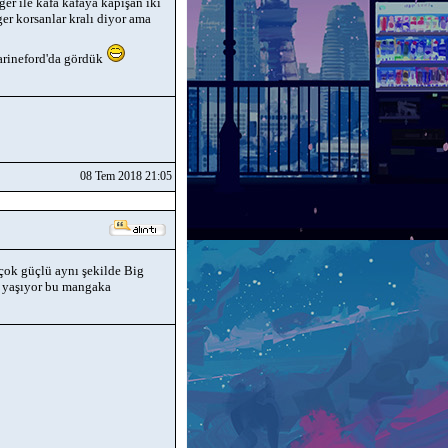
er ile kafa kafaya kapışan iki
er korsanlar kralı diyor ama
Marineford'da gördük
08 Tem 2018 21:05
çok güçlü aynı şekilde Big
ı yaşıyor bu mangaka