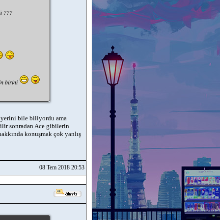
ü ???
n birini
yerini bile biliyordu ama
lir sonradan Ace gibilerin
 hakkında konuşmak çok yanlış
08 Tem 2018 20:53