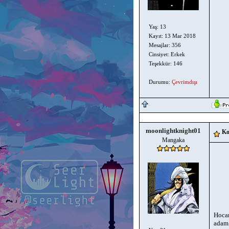
Yaş: 13
Kayıt: 13 Mar 2018
Mesajlar: 356
Cinsiyet: Erkek
Teşekkür: 146
Durumu:
Çevrimdışı
moonlightknight01
Ko
Mangaka
Hocam
adam 