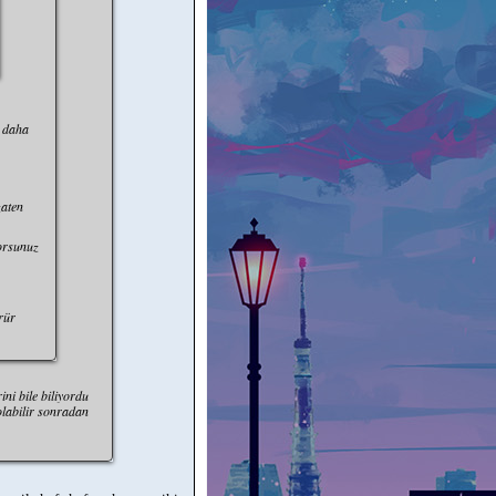
 daha
zaten
yorsunuz
rür
ini bile biliyordu
labilir sonradan