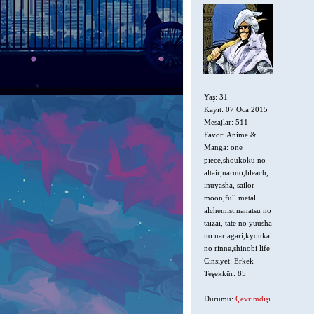
Yaş: 31
Kayıt: 07 Oca 2015
Mesajlar: 511
Favori Anime &
Manga: one
piece,shoukoku no
altair,naruto,bleach,
inuyasha, sailor
moon,full metal
alchemist,nanatsu no
taizai, tate no yuusha
no nariagari,kyoukai
no rinne,shinobi life
Cinsiyet: Erkek
Teşekkür: 85
Durumu:
Çevrimdışı