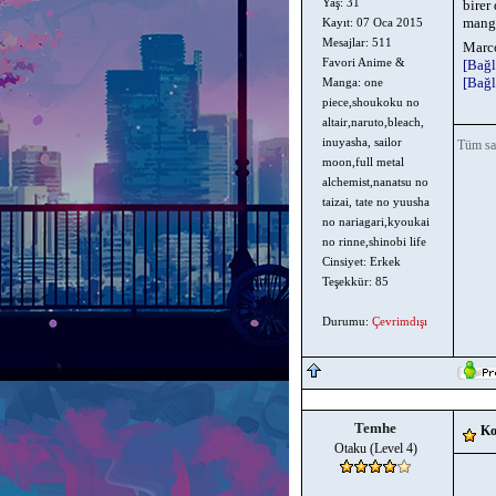
Yaş: 31
birer
manga
Kayıt: 07 Oca 2015
Mesajlar: 511
Marco
Favori Anime &
[Bağl
[Bağl
Manga: one
piece,shoukoku no
altair,naruto,bleach,
inuyasha, sailor
Tüm sav
moon,full metal
alchemist,nanatsu no
taizai, tate no yuusha
no nariagari,kyoukai
no rinne,shinobi life
Cinsiyet: Erkek
Teşekkür: 85
Durumu:
Çevrimdışı
Temhe
Ko
Otaku (Level 4)