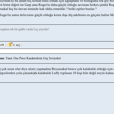
iyorum ki bu adam hiç korsan kralı olmak için uğraşmadı ve bildiğimiz tek şey Rog
en birisi diğeri ise Garp ama Roger'ın daha güçlü olduğu savunan herkes çünkü Rog
sakal hiç bu ünvan üstünde hak iddia etmediki ? belki eşitler bunlar ?
Roger'in zaten delicesine güçlü olduğu kesin dişe diş rakibinin en güçsüz halini 
aşların tek bir galibi vardır.Leş yiyiciler!
nu:
Yanıt: One Piece Karakterlerin Güç Seviyeleri
 çok uzun olur diye alıntı yapmadım Beyazsakal bence çok kalabalık olduğu için 
poilerden yola çıkarak)da kalabalık Luffy toplasan 10 kişi bile değil neyin kafas