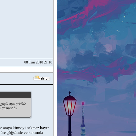
08 Tem 2018 21:18
güçlü aynı şekilde
sı yaşıyor bu
de araya kimseyi sokmaz hayır
göre göğsünde ve karnında