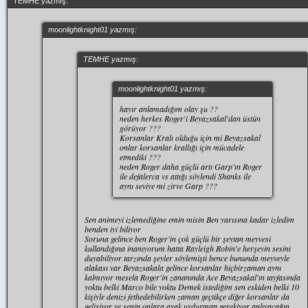
TEMHE yazmış:
moonlightknight01 yazmış:
TEMHE yazmış:
moonlightknight01 yazmış:
hayır anlamadığım olay şu ??
neden herkes Roger'i Beyazsakal'dan üstün
görüyor ???
Korsanlar Kralı olduğu için mi Beyazsakal
onlar korsanlar krallığı için mücadele
etmediki ???
neden Roger daha güçlü artı Garp'ın Roger
ile defalerca vs attığı söylendi Shanks ile
aynı seviye mi zirve Garp ???
Sen animeyi izlemediğine emin misin Ben yarısına kadar izledim
benden iyi biliyor
Soruna gelince ben Roger'in çok güçlü bir şeytan meyvesi
kullandığına inanıyorum hatta Rayleigh Robin'e herşeyin sesini
duyabiliyor tarzında şeyler söylemişti bence bununda meyveyle
alakası var Beyazsakala gelince korsanlar hiçbirzaman aynı
kalmıyor mesela Roger'in zananında Ace Beyazsakal'ın tayfasında
yoktu belki Marco bile yoktu Demek istediğim sen eskiden belki 10
kişiyle denizi fethedebilirken zaman geçtikçe diğer korsanlar da
gelişiyor ve senin onlara ayak uydurman gerekiyor anlıyacağın