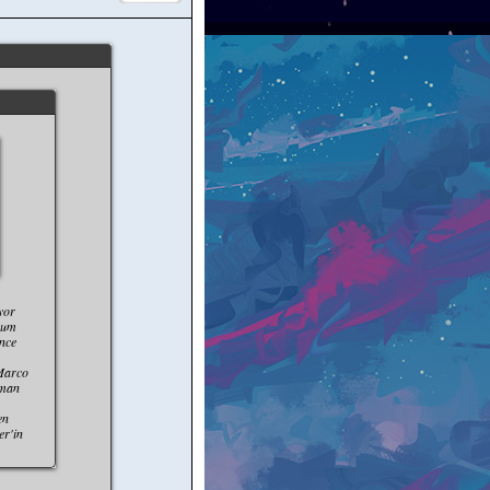
yor
orum
ence
 Marco
aman
en
er'in