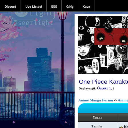
Discord
Üye Listesi
SSS
Giriş
Kayıt
One Piece Karakte
Sayfaya git:
Önceki
,
1
,
2
Anime Manga Forum
->
Anime
Yazar
Temhe
Ko