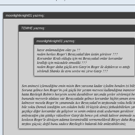
moonlightknight01 yazmış:
TEMHE yazmış:
moonlightknight01 yazmış:
hayır anlamadığım olay şu ??
neden herkes Roger'i Beyazsakal'dan üstün görüyor ???
Korsanlar Kralı olduğu için mi Beyazsakal onlar korsanlar
krallığı için mücadele etmediki ???
neden Roger daha güçlü artı Garp'ın Roger ile defalerca vs attığı
söylendi Shanks ile aynı seviye mi zirve Garp ???
Sen animeyi izlemediğine emin misin Ben yarısına kadar izledim benden iyi bili
Soruna gelince ben Roger'in çok güçlü bir şeytan meyvesi kullandığına inanıy
hatta Rayleigh Robin'e herşeyin sesini duyabiliyor tarzında şeyler söylemişti b
bununda meyveyle alakası var Beyazsakala gelince korsanlar hiçbirzaman aynı
kalmıyor mesela Roger'in zananında Ace Beyazsakal'ın tayfasında yoktu belki
bile yoktu Demek istediğim sen eskiden belki 10 kişiyle denizi fethedebilirken z
geçtikçe diğer korsanlar da gelişiyor ve senin onlara ayak uydurman gerekiyor
anlıyacağın çita gittikçe yükseliyor Garp'da bence çok sönük kalıyor animede s
koskoca Roger'le dövüşen adama koramirallik vermemelilerdi Birşey daha Rog
tayfası güçsüz değil bunu sadece Rayliegh'e bakarak bile anlayabilirsiniz