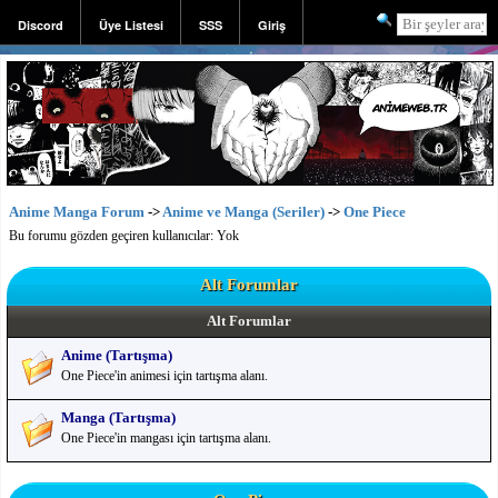
Discord
Üye Listesi
SSS
Giriş
Kayıt
Anime Manga Forum
->
Anime ve Manga (Seriler)
->
One Piece
Bu forumu gözden geçiren kullanıcılar: Yok
Alt Forumlar
Alt Forumlar
Anime (Tartışma)
One Piece'in animesi için tartışma alanı.
Manga (Tartışma)
One Piece'in mangası için tartışma alanı.