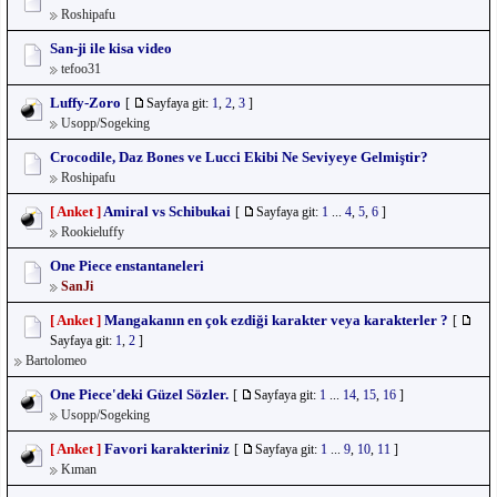
Roshipafu
San-ji ile kisa video
tefoo31
Luffy-Zoro
[
Sayfaya git:
1
,
2
,
3
]
Usopp/Sogeking
Crocodile, Daz Bones ve Lucci Ekibi Ne Seviyeye Gelmiştir?
Roshipafu
[ Anket ]
Amiral vs Schibukai
[
Sayfaya git:
1
...
4
,
5
,
6
]
Rookieluffy
One Piece enstantaneleri
SanJi
[ Anket ]
Mangakanın en çok ezdiği karakter veya karakterler ?
[
Sayfaya git:
1
,
2
]
Bartolomeo
One Piece'deki Güzel Sözler.
[
Sayfaya git:
1
...
14
,
15
,
16
]
Usopp/Sogeking
[ Anket ]
Favori karakteriniz
[
Sayfaya git:
1
...
9
,
10
,
11
]
Kıman