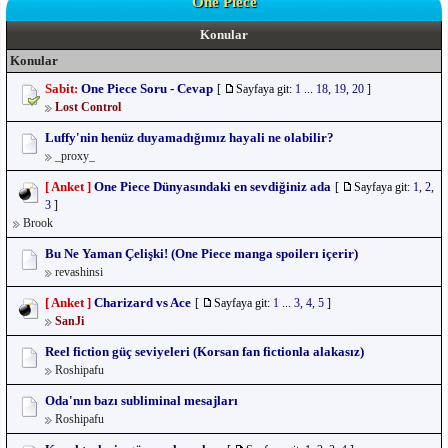
One Piece
Konular
Konular
Sabit:
One Piece Soru - Cevap
[
Sayfaya git:
1
...
18
,
19
,
20
]
Lost Control
Luffy'nin henüz duyamadığımız hayali ne olabilir?
_proxy_
[ Anket ]
One Piece Dünyasındaki en sevdiğiniz ada
[
Sayfaya git:
1
,
2
,
3
]
Brook
Bu Ne Yaman Çelişki! (One Piece manga spoilerı içerir)
revashinsi
[ Anket ]
Charizard vs Ace
[
Sayfaya git:
1
...
3
,
4
,
5
]
SanJi
Reel fiction güç seviyeleri (Korsan fan fictionla alakasız)
Roshipafu
Oda'nın bazı subliminal mesajları
Roshipafu