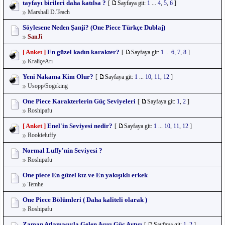
tayfayı birileri daha katılsa ?
[
Sayfaya git:
1
...
4
,
5
,
6
]
Marshall D.Teach
Söylesene Neden Şanji? (One Piece Türkçe Dublaj)
SanJi
[ Anket ]
En güzel kadın karakter?
[
Sayfaya git:
1
...
6
,
7
,
8
]
KraliçeArı
Yeni Nakama Kim Olur?
[
Sayfaya git:
1
...
10
,
11
,
12
]
Usopp/Sogeking
One Piece Karakterlerin Güç Seviyeleri
[
Sayfaya git:
1
,
2
]
Roshipafu
[ Anket ]
Enel'in Seviyesi nedir?
[
Sayfaya git:
1
...
10
,
11
,
12
]
Rookieluffy
Normal Luffy'nin Seviyesi ?
Roshipafu
One piece En güzel kız ve En yakışıklı erkek
Temhe
One Piece Bölümleri ( Daha kaliteli olarak )
Roshipafu
Zaman Atlamasıyla Gelen Aşırı Güç Artışı
[
Sayfaya git:
1
,
2
]