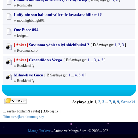
Roshipafu
Luffy'nin son hali amiraller ile kıyaslanabilir mi ?
moonlightknight01
One Piece 894
lostgem
[ Anket ]
Savunma yönü en iyi shichibukai ?
[
Sayfaya git:
1
,
2
,
3
]
Roronoa Zoro
[ Anket ]
Crocodile vs Vergo
[
Sayfaya git:
1
...
3
,
4
,
5
]
Rookieluffy
Mihawk ve Gücü
[
Sayfaya git:
1
...
4
,
5
,
6
]
Rookieluffy
Sayfaya git:
1
,
2
,
3
...
7
,
8
,
9
,
Sonraki
1
. sayfa (Toplam
9
sayfa) [ 336 başlık ]
Tüm mesajları okunmuş say
Manga Türkiye
- Anime ve Manga Sitesi © 2003 - 2021