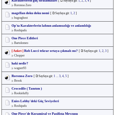
Karakterlerin güç sıralamaları
[
Sayfaya git:
1
,
2
,
3
,
4
]
Roronoa Zoro
magellan doku doku nomi
[
Sayfaya git:
1
,
2
]
bugraghost
Op'ta Karakterlerin lafının anlamsızlığı ve anlamlılığı
Roshipafu
One Piece Editleri
Bartolomeo
[ Anket ]
Rob Lucci tekrar ortaya çıkmalı mı?
[
Sayfaya git:
1
,
2
,
3
]
Chopper
haki nedir?
wagner93
Roronoa Zoro
[
Sayfaya git:
1
...
3
,
4
,
5
]
Brook
Crocodile ( Tanıtım )
Rookieluffy
Enies Lobby'deki Güç Seviyeleri
Roshipafu
One Piece'de Koramiral ve Pasifista Mevzusu