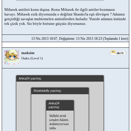
Mihawk antileri konu dışına. Konu Mihawk ile ilgili antiler bozmasın
havayı. Mihawk ezik diyorsunda o değilmi Shanks'la eşit dövüşen ? Adamın
gerçirdiği savaşlar muhtemelen amirallerden fazladır. Yinede adamın üstünde
tek çizik yok. Siz böyle birisine güçsüz diyorsunuz.
13 Nis 2013 18:07, Değiştirme: 13 Nis 2013 18:23 (Toplamda 1 kere)
maksim
Otaku (Level 1)
Anka24 yazmış:
Rookieluffy yazmış:
Anka24
yazmış:
Vallahi artık
senden bıktım.
Anlamıyorsun
yahu