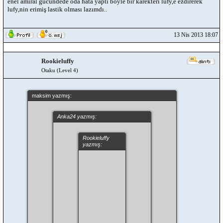
enel amiral gücündede oda hata yaptı böyle bir karekteri lufy,e ezdirerek
lufy,nin erimiş lastik olması lazımdı..
13 Nis 2013 18:07
Rookieluffy
Otaku (Level 4)
maksim yazmış:
Anka24 yazmış:
Rookieluffy
yazmış:
Anka24
yazmış:
Vallahi
artık
senden
bıktım.
Anlamıyorsun
yahu