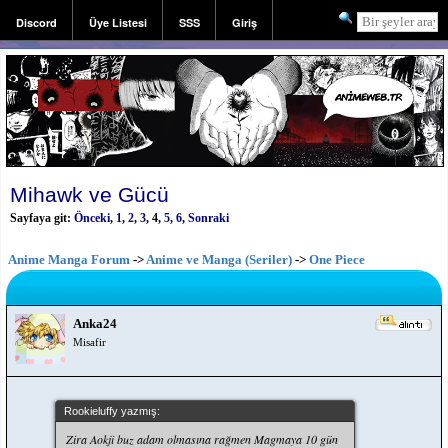
Discord
Üye Listesi
SSS
Giriş
Kayıt
Mihawk ve Gücü
Sayfaya git:
Önceki
,
1
,
2
,
3
,
4
,
5
,
6
,
Sonraki
Anime Manga Forum
->
Anime ve Manga (Seriler)
->
One Piece
Anka24
Misafir
Rookieluffy yazmış:
Zira Aokji buz adam olmasına rağmen Magmaya 10 gün