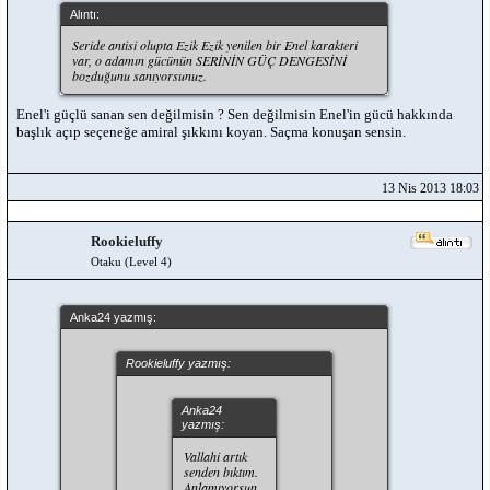
Alıntı:
Seride antisi olupta Ezik Ezik yenilen bir Enel karakteri
var, o adamın gücünün SERİNİN GÜÇ DENGESİNİ
bozduğunu sanıyorsunuz.
Enel'i güçlü sanan sen değilmisin ? Sen değilmisin Enel'in gücü hakkında
başlık açıp seçeneğe amiral şıkkını koyan. Saçma konuşan sensin.
13 Nis 2013 18:03
Rookieluffy
Otaku (Level 4)
Anka24 yazmış:
Rookieluffy yazmış:
Anka24
yazmış:
Vallahi artık
senden bıktım.
Anlamıyorsun