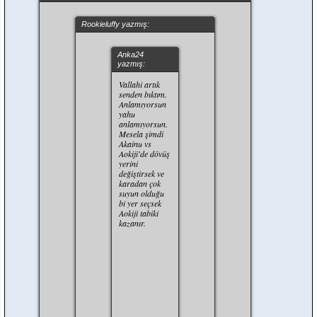
Rookieluffy yazmış:
Anka24
yazmış:
Vallahi artık
senden bıktım.
Anlamıyorsun
yahu
anlamıyorsun.
Mesela şimdi
Akainu vs
Aokiji'de dövüş
yerini
değiştirsek ve
karadan çok
suyun olduğu
bi yer seçsek
Aokiji tabiki
kazanır.
Alıntı:
kaiunu'nun
magmaya
dayanamazsa,
Aokiji'nin
buzada
dayanamaz.