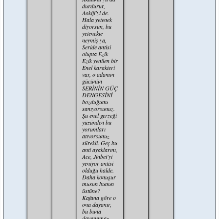
durdurur,
Aokiji'yi de.
Hala yetenek
diyorsun, bu
yetenekte
neymiş ya,
Seride antisi
olupta Ezik
Ezik yenilen bir
Enel karakteri
var, o adamın
gücünün
SERİNİN GÜÇ
DENGESİNİ
bozduğunu
sanıyorsunuz.
Şu enel gerzeği
yüzünden bu
yorumları
atıyorsunuz
sürekli. Geç bu
anti ayaklarını,
Ace, Jinbei'yi
yeniyor antisi
olduğu halde.
Daha konuşur
musun bunun
üstüne?
Kafana göre o
ona dayanır,
bu buna
dayanamaz