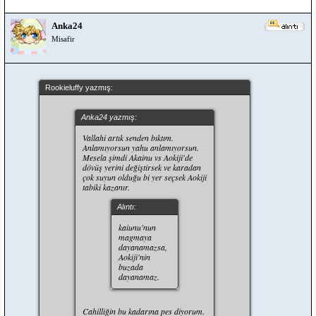
Anka24
Misafir
Rookieluffy yazmış:
Anka24 yazmış:
Vallahi artık senden bıktım.
Anlamıyorsun yahu anlamıyorsun.
Mesela şimdi Akainu vs Aokiji'de
dövüş yerini değiştirsek ve karadan
çok suyun olduğu bi yer seçsek Aokiji
tabiki kazanır.
Alıntı:
kaiunu'nun
magmaya
dayanamazsa,
Aokiji'nin
buzada
dayanamaz.
Cahilliğin bu kadarına pes diyorum.