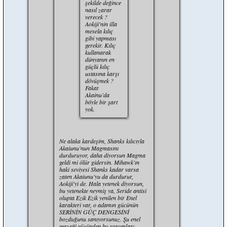
şekilde değince
nasıl zarar
verecek ?
Aokiji'nin illa
mesela kılıç
gibi yapması
gerekir. Kılıç
kullanarak
dünyanın en
güçlü kılıç
ustasına karşı
dövüşmek ?
Fakat
Akainu'da
böyle bir şart
yok.
Ne alaka kardeşim, Shanks kılıcıyla
Akaiunu'nun Magmasını
durduruyor, daha diyorsun Magma
geldi mi ölür gidersin. Mihawk'ın
haki seviyesi Shanks kadar varsa
zaten Akaiunu'yu da durdurur,
Aokiji'yi de. Hala yetenek diyorsun,
bu yetenekte neymiş ya, Seride antisi
olupta Ezik Ezik yenilen bir Enel
karakteri var, o adamın gücünün
SERİNİN GÜÇ DENGESİNİ
bozduğunu sanıyorsunuz. Şu enel
gerzeği yüzünden bu yorumları