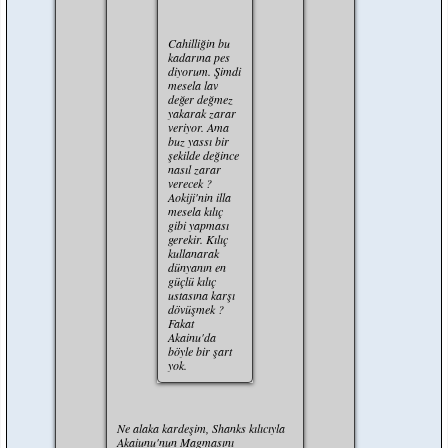
Cahilliğin bu
kadarına pes
diyorum. Şimdi
mesela lav
değer değmez
yakarak zarar
veriyor. Ama
buz yassı bir
şekilde değince
nasıl zarar
verecek ?
Aokiji'nin illa
mesela kılıç
gibi yapması
gerekir. Kılıç
kullanarak
dünyanın en
güçlü kılıç
ustasına karşı
dövüşmek ?
Fakat
Akainu'da
böyle bir şart
yok.
Ne alaka kardeşim, Shanks kılıcıyla
Akaiunu'nun Magmasını