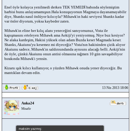
Enel öyle kolayca yenilmedi derken TEK YEMEDİ babında söylemiştim
harbisi bunu anlayamamışsın.Hala konuşuyorsun Magmaya dayanamayabilir
diye, Shanks nasıl önlüyor kılıcıyla? Mihawk'ın haki seviyesi Shanks kadar
var önler diyorum, yoksa kaybeder zaten.
Mihawk'ın eline her kılıç alanı yeneceğini sanıyorsunuz, Vista ile
kapışmasını erteleyen Mihawk ama Aokiji'yi yeniyormuş. Niye buz kesiyor?
Ne alaka kardeşim, Hakisi yüksek olan adam Buzda keser Magmada keser.
Shanks, Akaiunu'yu kesemez mi diyeceğiz? Vista'nın hakisinden çizik alıyor
Akaiunu sadece, Mihawk'ın saldırısındanda aynısını alacağı belli. Aokiji'nin
de öyle, çünkü Akaiunu onun antisi olmasına rağmen 10 gün savaşabiliyor
bırakında Mihawk'ı yensin.
Kizaru ışık kılıcı kullanıyor, o yüzden Mihawk onuda yener diyeceğiz. Bu
mantıklan devam edin.
13 Nis 2013 18:06
Anka24
Misafir
maksim yazmış: