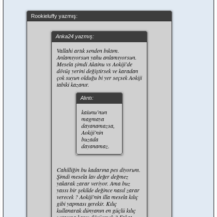
Rookieluffy yazmış:
Anka24 yazmış:
Vallahi artık senden bıktım.
Anlamıyorsun yahu anlamıyorsun.
Mesela şimdi Akainu vs Aokiji'de
dövüş yerini değiştirsek ve karadan
çok suyun olduğu bi yer seçsek Aokiji
tabiki kazanır.
Alıntı:
kaiunu'nun
magmaya
dayanamazsa,
Aokiji'nin
buzada
dayanamaz.
Cahilliğin bu kadarına pes diyorum.
Şimdi mesela lav değer değmez
yakarak zarar veriyor. Ama buz
yassı bir şekilde değince nasıl zarar
verecek ? Aokiji'nin illa mesela kılıç
gibi yapması gerekir. Kılıç
kullanarak dünyanın en güçlü kılıç
ustasına karşı dövüşmek ? Fakat