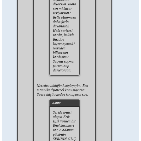
diyorsun. Buna
sen mi karar
veriyorsun?
Belki Magmaya
daha fazla
dayanacak
Haki seviyesi
vardır, belkide
Buzdan
kaçamayacak?
Nereden
biliyorsun
kardeşim?
Saçma saçma
yorum atıp
duruyorsun.
Nereden bildiğimi söyleyeyim. Ben
mantıkla dşünerek konuşuyorum.
Sense düşünmeden konuşuyorsun.
Alıntı:
Seride antisi
olupta Ezik
Ezik yenilen bir
Enel karakteri
var, o adamın
gücünün
SERİNİN GÜÇ