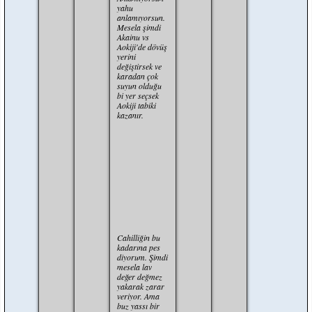
yahu
anlamıyorsun.
Mesela şimdi
Akainu vs
Aokiji'de dövüş
yerini
değiştirsek ve
karadan çok
suyun olduğu
bi yer seçsek
Aokiji tabiki
kazanır.
Alıntı:
kaiunu'nun
magmaya
dayanamazsa,
Aokiji'nin
buzada
dayanamaz.
Cahilliğin bu
kadarına pes
diyorum. Şimdi
mesela lav
değer değmez
yakarak zarar
veriyor. Ama
buz yassı bir