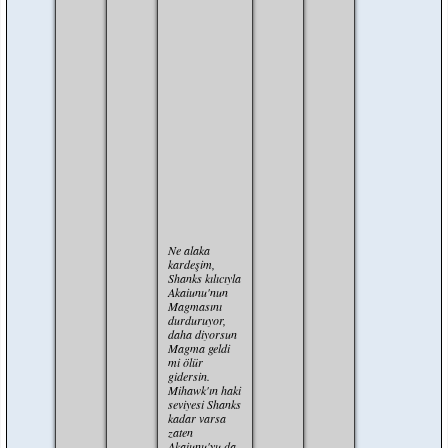
dünyanın
en
güçlü
kılıç
ustasına
karşı
dövüşmek
?
Fakat
Akainu'da
böyle
bir
şart
yok.
Ne alaka
kardeşim,
Shanks kılıcıyla
Akaiunu'nun
Magmasını
durduruyor,
daha diyorsun
Magma geldi
mi ölür
gidersin.
Mihawk'ın haki
seviyesi Shanks
kadar varsa
zaten
Akaiunu'yu da