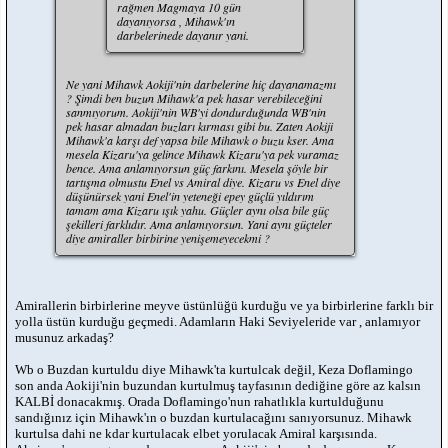
rağmen Magmaya 10 gün
dayanıyorsa , Mihawk'ın
darbelerinede dayanır yani.
Ne yani Mihawk Aokiji'nin darbelerine hiç dayanamazmı
? Şimdi ben buzun Mihawk'a pek hasar verebileceğini
sanmıyorum. Aokiji'nin WB'yi dondurduğunda WB'nin
pek hasar almadan buzları kırması gibi bu. Zaten Aokiji
Mihawk'a karşı def yapsa bile Mihawk o buzu kser. Ama
mesela Kizaru'ya gelince Mihawk Kizaru'ya pek vuramaz
bence. Ama anlamıyorsun güç farkını. Mesela şöyle bir
tartışma olmustu Enel vs Amiral diye. Kizaru vs Enel diye
düşünürsek yani Enel'in yeteneği epey güçlü yıldırım
tamam ama Kizaru ışık yahu. Güçler aynı olsa bile güç
şekilleri farklıdır. Ama anlamıyorsun. Yani aynı güçteler
diye amiraller birbirine yenişemeyecekmi ?
Amirallerin birbirlerine meyve üstünlüğü kurduğu ve ya birbirlerine farklı bir
yolla üstün kurduğu geçmedi. Adamların Haki Seviyeleride var , anlamıyor
musunuz arkadaş?
Wb o Buzdan kurtuldu diye Mihawk'ta kurtulcak değil, Keza Doflamingo
son anda Aokiji'nin buzundan kurtulmuş tayfasının dediğine göre az kalsın
KALBİ donacakmış. Orada Doflamingo'nun rahatlıkla kurtulduğunu
sandığınız için Mihawk'ın o buzdan kurtulacağını sanıyorsunuz. Mihawk
kurtulsa dahi ne kdar kurtulacak elbet yorulacak Amiral karşısında.