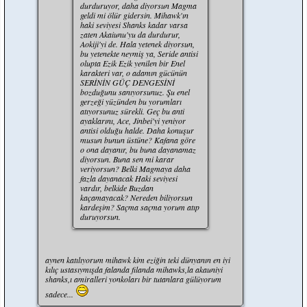
durduruyor, daha diyorsun Magma
geldi mi ölür gidersin. Mihawk'ın
haki seviyesi Shanks kadar varsa
zaten Akaiunu'yu da durdurur,
Aokiji'yi de. Hala yetenek diyorsun,
bu yetenekte neymiş ya, Seride antisi
olupta Ezik Ezik yenilen bir Enel
karakteri var, o adamın gücünün
SERİNİN GÜÇ DENGESİNİ
bozduğunu sanıyorsunuz. Şu enel
gerzeği yüzünden bu yorumları
atıyorsunuz sürekli. Geç bu anti
ayaklarını, Ace, Jinbei'yi yeniyor
antisi olduğu halde. Daha konuşur
musun bunun üstüne? Kafana göre
o ona dayanır, bu buna dayanamaz
diyorsun. Buna sen mi karar
veriyorsun? Belki Magmaya daha
fazla dayanacak Haki seviyesi
vardır, belkide Buzdan
kaçamayacak? Nereden biliyorsun
kardeşim? Saçma saçma yorum atıp
duruyorsun.
aynen katılıyorum mihawk kim eziğin teki dünyanın en iyi
kılıç ustasıymışda falanda filanda mihawks,la akauniyi
shanks,ı amiralleri yonkoları bir tutanlara gülüyorum
sadece...