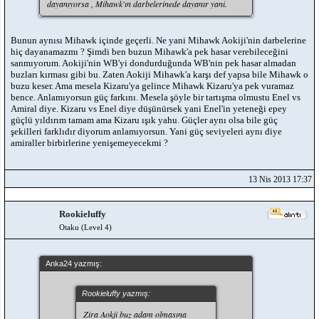
dayanıyorsa , Mihawk'ın darbelerinede dayanır yani.
Bunun aynısı Mihawk içinde geçerli. Ne yani Mihawk Aokiji'nin darbelerine
hiç dayanamazmı ? Şimdi ben buzun Mihawk'a pek hasar verebileceğini
sanmıyorum. Aokiji'nin WB'yi dondurduğunda WB'nin pek hasar almadan
buzları kırması gibi bu. Zaten Aokiji Mihawk'a karşı def yapsa bile Mihawk o
buzu keser. Ama mesela Kizaru'ya gelince Mihawk Kizaru'ya pek vuramaz
bence. Anlamıyorsun güç farkını. Mesela şöyle bir tartışma olmustu Enel vs
Amiral diye. Kizaru vs Enel diye düşünürsek yani Enel'in yeteneği epey
güçlü yıldırım tamam ama Kizaru ışık yahu. Güçler aynı olsa bile güç
şekilleri farklıdır diyorum anlamıyorsun. Yani güç seviyeleri aynı diye
amiraller birbirlerine yenişemeyecekmi ?
13 Nis 2013 17:37
Rookieluffy
Otaku (Level 4)
Anka24 yazmış:
Rookieluffy yazmış:
Zira Aokji buz adam olmasına