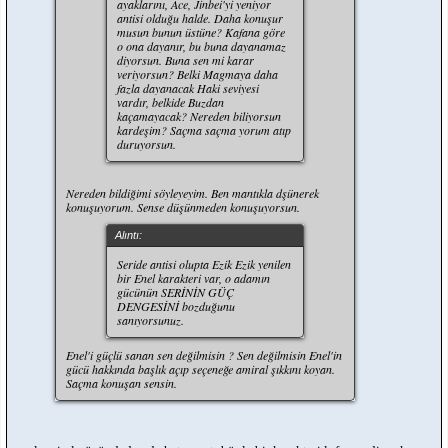
ayaklarını, Ace, Jinbei'yi yeniyor
antisi olduğu halde. Daha konuşur
musun bunun üstüne? Kafana göre
o ona dayanır, bu buna dayanamaz
diyorsun. Buna sen mi karar
veriyorsun? Belki Magmaya daha
fazla dayanacak Haki seviyesi
vardır, belkide Buzdan
kaçamayacak? Nereden biliyorsun
kardeşim? Saçma saçma yorum atıp
duruyorsun.
Nereden bildiğimi söyleyeyim. Ben mantıkla dşünerek
konuşuyorum. Sense düşünmeden konuşuyorsun.
Alıntı:
Seride antisi olupta Ezik Ezik yenilen
bir Enel karakteri var, o adamın
gücünün SERİNİN GÜÇ
DENGESİNİ bozduğunu
sanıyorsunuz.
Enel'i güçlü sanan sen değilmisin ? Sen değilmisin Enel'in
gücü hakkında başlık açıp seçeneğe amiral şıkkını koyan.
Saçma konuşan sensin.