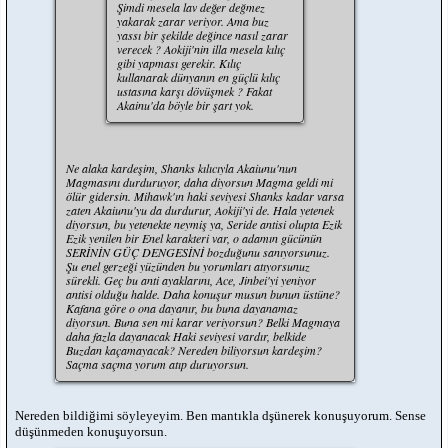
Şimdi mesela lav değer değmez
yakarak zarar veriyor. Ama buz
yassı bir şekilde değince nasıl zarar
verecek ? Aokiji'nin illa mesela kılıç
gibi yapması gerekir. Kılıç
kullanarak dünyanın en güçlü kılıç
ustasına karşı dövüşmek ? Fakat
Akainu'da böyle bir şart yok.
Ne alaka kardeşim, Shanks kılıcıyla Akaiunu'nun
Magmasını durduruyor, daha diyorsun Magma geldi mi
ölür gidersin. Mihawk'ın haki seviyesi Shanks kadar varsa
zaten Akaiunu'yu da durdurur, Aokiji'yi de. Hala yetenek
diyorsun, bu yetenekte neymiş ya, Seride antisi olupta Ezik
Ezik yenilen bir Enel karakteri var, o adamın gücünün
SERİNİN GÜÇ DENGESİNİ bozduğunu sanıyorsunuz.
Şu enel gerzeği yüzünden bu yorumları atıyorsunuz
sürekli. Geç bu anti ayaklarını, Ace, Jinbei'yi yeniyor
antisi olduğu halde. Daha konuşur musun bunun üstüne?
Kafana göre o ona dayanır, bu buna dayanamaz
diyorsun. Buna sen mi karar veriyorsun? Belki Magmaya
daha fazla dayanacak Haki seviyesi vardır, belkide
Buzdan kaçamayacak? Nereden biliyorsun kardeşim?
Saçma saçma yorum atıp duruyorsun.
Nereden bildiğimi söyleyeyim. Ben mantıkla dşünerek konuşuyorum. Sense
düşünmeden konuşuyorsun.