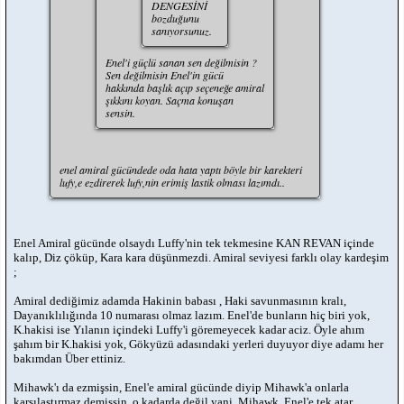
DENGESİNİ
bozduğunu
sanıyorsunuz.
Enel'i güçlü sanan sen değilmisin ?
Sen değilmisin Enel'in gücü
hakkında başlık açıp seçeneğe amiral
şıkkını koyan. Saçma konuşan
sensin.
enel amiral gücündede oda hata yaptı böyle bir karekteri
lufy,e ezdirerek lufy,nin erimiş lastik olması lazımdı..
Enel Amiral gücünde olsaydı Luffy'nin tek tekmesine KAN REVAN içinde
kalıp, Diz çöküp, Kara kara düşünmezdi. Amiral seviyesi farklı olay kardeşim
;
Amiral dediğimiz adamda Hakinin babası , Haki savunmasının kralı,
Dayanıklılığında 10 numarası olmaz lazım. Enel'de bunların hiç biri yok,
K.hakisi ise Yılanın içindeki Luffy'i göremeyecek kadar aciz. Öyle ahım
şahım bir K.hakisi yok, Gökyüzü adasındaki yerleri duyuyor diye adamı her
bakımdan Über ettiniz.
Mihawk'ı da ezmişsin, Enel'e amiral gücünde diyip Mihawk'a onlarla
karşılaştırmaz demişsin, o kadarda değil yani. Mihawk, Enel'e tek atar.