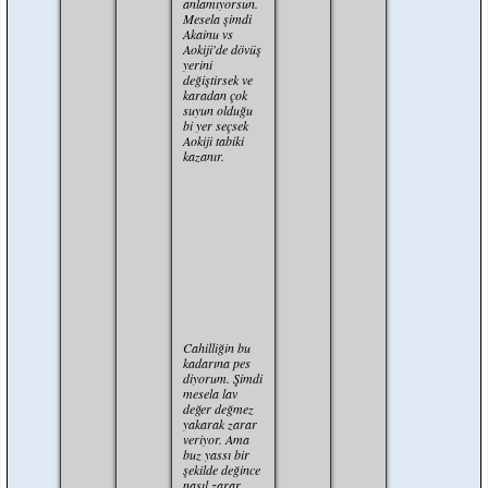
anlamıyorsun.
Mesela şimdi
Akainu vs
Aokiji'de dövüş
yerini
değiştirsek ve
karadan çok
suyun olduğu
bi yer seçsek
Aokiji tabiki
kazanır.
Alıntı:
kaiunu'nun
magmaya
dayanamazsa,
Aokiji'nin
buzada
dayanamaz.
Cahilliğin bu
kadarına pes
diyorum. Şimdi
mesela lav
değer değmez
yakarak zarar
veriyor. Ama
buz yassı bir
şekilde değince
nasıl zarar