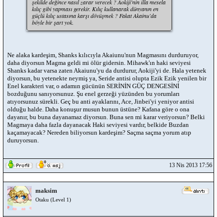
şekilde değince nasıl zarar verecek ? Aokiji'nin illa mesela
kılıç gibi yapması gerekir. Kılıç kullanarak dünyanın en
güçlü kılıç ustasına karşı dövüşmek ? Fakat Akainu'da
böyle bir şart yok.
Ne alaka kardeşim, Shanks kılıcıyla Akaiunu'nun Magmasını durduruyor,
daha diyorsun Magma geldi mi ölür gidersin. Mihawk'ın haki seviyesi
Shanks kadar varsa zaten Akaiunu'yu da durdurur, Aokiji'yi de. Hala yetenek
diyorsun, bu yetenekte neymiş ya, Seride antisi olupta Ezik Ezik yenilen bir
Enel karakteri var, o adamın gücünün SERİNİN GÜÇ DENGESİNİ
bozduğunu sanıyorsunuz. Şu enel gerzeği yüzünden bu yorumları
atıyorsunuz sürekli. Geç bu anti ayaklarını, Ace, Jinbei'yi yeniyor antisi
olduğu halde. Daha konuşur musun bunun üstüne? Kafana göre o ona
dayanır, bu buna dayanamaz diyorsun. Buna sen mi karar veriyorsun? Belki
Magmaya daha fazla dayanacak Haki seviyesi vardır, belkide Buzdan
kaçamayacak? Nereden biliyorsun kardeşim? Saçma saçma yorum atıp
duruyorsun.
13 Nis 2013 17:56
maksim
Otaku (Level 1)