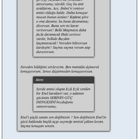
atıyorsunuz sürekli. Geç bu anti
ayaklarını, Ace, Jinbei'yi yeniyor
antisi olduğu halde. Daha konuşur
musun bunun üstüne? Kafana göre
o ona dayanır, bu buna dayanamaz
diyorsun. Buna sen mi karar
veriyorsun? Belki Magmaya daha
fazla dayanacak Haki seviyesi
vardır, belkide Buzdan
kaçamayacak? Nereden biliyorsun
kardeşim? Saçma saçma yorum atıp
duruyorsun.
Nereden bildiğimi söyleyeyim. Ben mantıkla dşünerek
konuşuyorum. Sense düşünmeden konuşuyorsun.
Alıntı:
Seride antisi olupta Ezik Ezik yenilen
bir Enel karakteri var, o adamın
gücünün SERİNİN GÜÇ
DENGESİNİ bozduğunu
sanıyorsunuz.
Enel'i güçlü sanan sen değilmisin ? Sen değilmisin Enel'in
gücü hakkında başlık açıp seçeneğe amiral şıkkını koyan.
Saçma konuşan sensin.