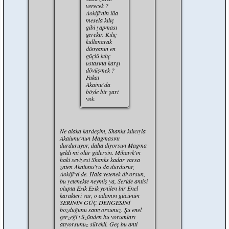
verecek ?
Aokiji'nin illa
mesela kılıç
gibi yapması
gerekir. Kılıç
kullanarak
dünyanın en
güçlü kılıç
ustasına karşı
dövüşmek ?
Fakat
Akainu'da
böyle bir şart
yok.
Ne alaka kardeşim, Shanks kılıcıyla
Akaiunu'nun Magmasını
durduruyor, daha diyorsun Magma
geldi mi ölür gidersin. Mihawk'ın
haki seviyesi Shanks kadar varsa
zaten Akaiunu'yu da durdurur,
Aokiji'yi de. Hala yetenek diyorsun,
bu yetenekte neymiş ya, Seride antisi
olupta Ezik Ezik yenilen bir Enel
karakteri var, o adamın gücünün
SERİNİN GÜÇ DENGESİNİ
bozduğunu sanıyorsunuz. Şu enel
gerzeği yüzünden bu yorumları
atıyorsunuz sürekli. Geç bu anti