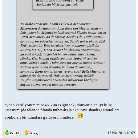
Akainu'da böyle bir şart yok.
Ne alaka kardeşim, Shanks kılıcıyla Akaiunu'nun
Magmasını durduruyor, daha diyorsun Magma geldi mi
ölür gidersin. Mihawk'ın haki seviyesi Shanks kadar varsa
zaten Akaiunu'yu da durdurur, Aokiji'yi de. Hala yetenek
diyorsun, bu yetenekte neymiş ya, Seride antisi olupta Ezik
Ezik yenilen bir Enel karakteri var, o adamın gücünün
SERİNİN GÜÇ DENGESİNİ bozduğunu sanıyorsunuz.
Şu enel gerzeği yüzünden bu yorumları atıyorsunuz
sürekli. Geç bu anti ayaklarını, Ace, Jinbei'yi yeniyor
antisi olduğu halde. Daha konuşur musun bunun üstüne?
Kafana göre o ona dayanır, bu buna dayanamaz
diyorsun. Buna sen mi karar veriyorsun? Belki Magmaya
daha fazla dayanacak Haki seviyesi vardır, belkide
Buzdan kaçamayacak? Nereden biliyorsun kardeşim?
Saçma saçma yorum atıp duruyorsun.
aynen katılıyorum mihawk kim eziğin teki dünyanın en iyi kılıç
ustasıymışda falanda filanda mihawks,la akauniyi shanks,ı amiralleri
yonkoları bir tutanlara gülüyorum sadece...
13 Nis 2013 18:02