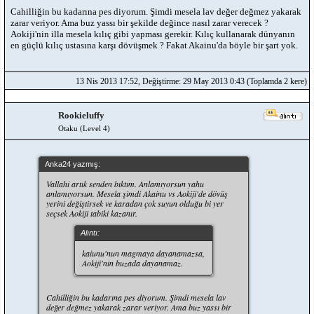
Cahilliğin bu kadarına pes diyorum. Şimdi mesela lav değer değmez yakarak
zarar veriyor. Ama buz yassı bir şekilde değince nasıl zarar verecek ?
Aokiji'nin illa mesela kılıç gibi yapması gerekir. Kılıç kullanarak dünyanın
en güçlü kılıç ustasına karşı dövüşmek ? Fakat Akainu'da böyle bir şart yok.
13 Nis 2013 17:52, Değiştirme: 29 May 2013 0:43 (Toplamda 2 kere)
Rookieluffy
Otaku (Level 4)
Anka24 yazmış:
Vallahi artık senden bıktım. Anlamıyorsun yahu
anlamıyorsun. Mesela şimdi Akainu vs Aokiji'de dövüş
yerini değiştirsek ve karadan çok suyun olduğu bi yer
seçsek Aokiji tabiki kazanır.
Alıntı:
kaiunu'nun magmaya dayanamazsa,
Aokiji'nin buzada dayanamaz.
Cahilliğin bu kadarına pes diyorum. Şimdi mesela lav
değer değmez yakarak zarar veriyor. Ama buz yassı bir