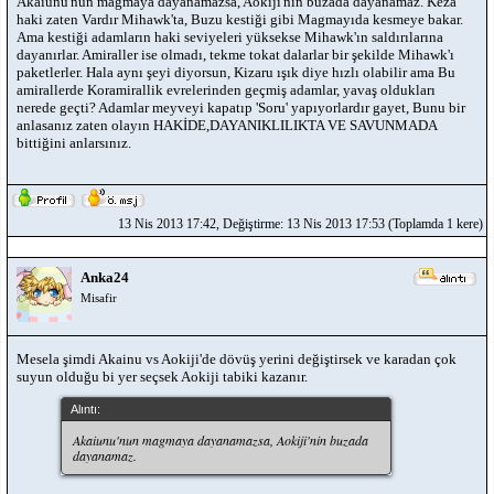
Akaiunu'nun magmaya dayanamazsa, Aokiji'nin buzada dayanamaz. Keza
haki zaten Vardır Mihawk'ta, Buzu kestiği gibi Magmayıda kesmeye bakar.
Ama kestiği adamların haki seviyeleri yüksekse Mihawk'ın saldırılarına
dayanırlar. Amiraller ise olmadı, tekme tokat dalarlar bir şekilde Mihawk'ı
paketlerler. Hala aynı şeyi diyorsun, Kizaru ışık diye hızlı olabilir ama Bu
amirallerde Koramirallik evrelerinden geçmiş adamlar, yavaş oldukları
nerede geçti? Adamlar meyveyi kapatıp 'Soru' yapıyorlardır gayet, Bunu bir
anlasanız zaten olayın HAKİDE,DAYANIKLILIKTA VE SAVUNMADA
bittiğini anlarsınız.
13 Nis 2013 17:42, Değiştirme: 13 Nis 2013 17:53 (Toplamda 1 kere)
Anka24
Misafir
Mesela şimdi Akainu vs Aokiji'de dövüş yerini değiştirsek ve karadan çok
suyun olduğu bi yer seçsek Aokiji tabiki kazanır.
Alıntı:
Akaiunu'nun magmaya dayanamazsa, Aokiji'nin buzada
dayanamaz.