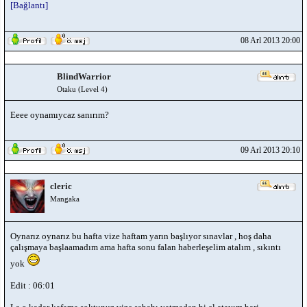
[Bağlantı]
08 Arl 2013 20:00
BlindWarrior
Otaku (Level 4)
Eeee oynamıycaz sanırım?
09 Arl 2013 20:10
cleric
Mangaka
Oynarız oynarız bu hafta vize haftam yarın başlıyor sınavlar , hoş daha
çalışmaya başlaamadım ama hafta sonu falan haberleşelim atalım , sıkıntı
yok
Edit : 06:01