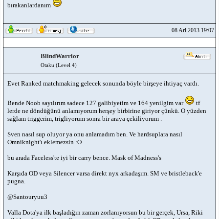
bırakanlardanım
08 Arl 2013 19:07
BlindWarrior
Otaku (Level 4)
Evet Ranked matchmaking gelecek sonunda böyle birşeye ihtiyaç vardı.
Bende Noob sayılırım sadece 127 galibiyetim ve 164 yenilgim var
tf
lerde ne döndüğünü anlamıyorum herşey birbirine giriyor çünkü. O yüzden
sağlam triggerim, trigliyorum sonra bir araya çekiliyorum .
Sven nasıl sup oluyor ya onu anlamadım ben. Ve hardsuplara nasıl
Omniknight'ı eklemezsin :O
bu arada Faceless'te iyi bir carry bence. Mask of Madness's
Karşıda OD veya Silencer varsa direkt nyx arkadaşım. SM ve bristleback'e
pugna.
@Santouryuu3
Valla Dota'ya ilk başladığın zaman zorlanıyorsun bu bir gerçek, Ursa, Riki