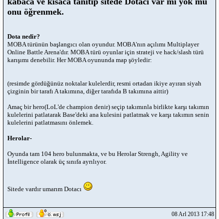
kabaca ve kısaca tanıtıp sitede Dotacı var mı yok mu
onu öğrenmek.
Dota nedir?
MOBA türünün başlangıcı olan oyundur. MOBA'nın açılımı Multiplayer
Online Battle Arena'dır. MOBA türü oyunlar için strateji ve hack/slash türü
karışımı denebilir. Her MOBA oyununda map şöyledir:
(resimde gördüğünüz noktalar kulelerdir, resmi ortadan ikiye ayıran siyah
çizginin bir tarafı A takımına, diğer tarafıda B takımına aittir)
Amaç bir hero(LoL'de champion denir) seçip takımınla birlikte karşı takımın
kulelerini patlatarak Base'deki ana kulesini patlatmak ve karşı takımın senin
kulelerini patlatmasını önlemek.
Herolar-
Oyunda tam 104 hero bulunmakta, ve bu Herolar Strengh, Agility ve
İntelligence olarak üç sınıfa ayrılıyor.
Sitede vardır umarım Dotacı
08 Arl 2013 17:48