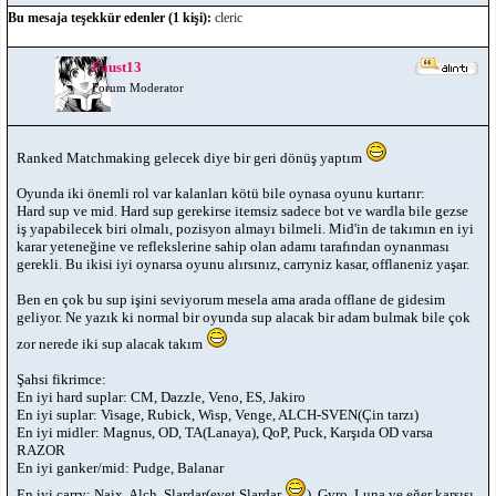
Bu mesaja teşekkür edenler (1 kişi):
cleric
Faust13
Forum Moderator
Ranked Matchmaking gelecek diye bir geri dönüş yaptım
Oyunda iki önemli rol var kalanları kötü bile oynasa oyunu kurtarır:
Hard sup ve mid. Hard sup gerekirse itemsiz sadece bot ve wardla bile gezse
iş yapabilecek biri olmalı, pozisyon almayı bilmeli. Mid'in de takımın en iyi
karar yeteneğine ve reflekslerine sahip olan adamı tarafından oynanması
gerekli. Bu ikisi iyi oynarsa oyunu alırsınız, carryniz kasar, offlaneniz yaşar.
Ben en çok bu sup işini seviyorum mesela ama arada offlane de gidesim
geliyor. Ne yazık ki normal bir oyunda sup alacak bir adam bulmak bile çok
zor nerede iki sup alacak takım
Şahsi fikrimce:
En iyi hard suplar: CM, Dazzle, Veno, ES, Jakiro
En iyi suplar: Visage, Rubick, Wisp, Venge, ALCH-SVEN(Çin tarzı)
En iyi midler: Magnus, OD, TA(Lanaya), QoP, Puck, Karşıda OD varsa
RAZOR
En iyi ganker/mid: Pudge, Balanar
En iyi carry: Naix, Alch, Slardar(evet Slardar
), Gyro, Luna ve eğer karşısı