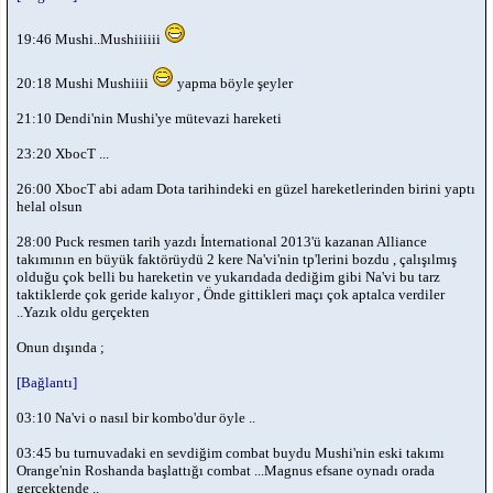
19:46 Mushi..Mushiiiiii
20:18 Mushi Mushiiii
yapma böyle şeyler
21:10 Dendi'nin Mushi'ye mütevazi hareketi
23:20 XbocT ...
26:00 XbocT abi adam Dota tarihindeki en güzel hareketlerinden birini yaptı
helal olsun
28:00 Puck resmen tarih yazdı İnternational 2013'ü kazanan Alliance
takımının en büyük faktörüydü 2 kere Na'vi'nin tp'lerini bozdu , çalışılmış
olduğu çok belli bu hareketin ve yukarıdada dediğim gibi Na'vi bu tarz
taktiklerde çok geride kalıyor , Önde gittikleri maçı çok aptalca verdiler
..Yazık oldu gerçekten
Onun dışında ;
[Bağlantı]
03:10 Na'vi o nasıl bir kombo'dur öyle ..
03:45 bu turnuvadaki en sevdiğim combat buydu Mushi'nin eski takımı
Orange'nin Roshanda başlattığı combat ...Magnus efsane oynadı orada
gerçektende ..