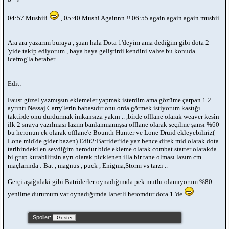
04:57 Mushiii
, 05:40 Mushi Againnn !! 06:55 again again again mushii
Ara ara yazarım buraya , şuan hala Dota 1'deyim ama dediğim gibi dota 2
'yide takip ediyorum , baya baya geliştirdi kendini valve bu konuda
icefrog'la beraber ..
Edit:
Faust güzel yazmışsın eklemeler yapmak isterdim ama gözüme çarpan 1 2
ayrıntı Nessaj Carry'lerin babasıdır onu orda görmek istiyorum kastığı
taktirde onu durdurmak imkansıza yakın .. ,birde offlane olarak weaver kesin
ilk 2 sıraya yazılması lazım banlanmamışsa offlane olarak seçilme şansı %60
bu heronun ek olarak offlane'e Bounth Hunter ve Lone Druid ekleyebiliriz(
Lone mid'de gider bazen) Edit2:Batrider'ide yaz bence direk mid olarak dota
tarihindeki en sevdiğim herodur bide ekleme olarak combat starter olarakda
bi grup kurabilirsin ayrı olarak picklenen illa bir tane olması lazım cm
maçlarında : Bat , magnus , puck , Enigma,Storm vs tarzı ..
Gerçi aşağıdaki gibi Batriderler oynadığımda pek mutlu olamıyorum %80
yenilme durumum var oynadığımda lanetli heromdur dota 1 'de
Spoiler: