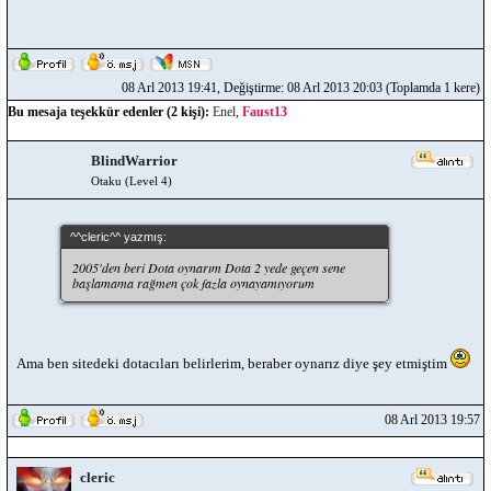
08 Arl 2013 19:41, Değiştirme: 08 Arl 2013 20:03 (Toplamda 1 kere)
Bu mesaja teşekkür edenler (2 kişi):
Enel
,
Faust13
BlindWarrior
Otaku (Level 4)
^^cleric^^ yazmış:
2005'den beri Dota oynarım Dota 2 yede geçen sene
başlamama rağmen çok fazla oynayamıyorum
Ama ben sitedeki dotacıları belirlerim, beraber oynarız diye şey etmiştim
08 Arl 2013 19:57
cleric