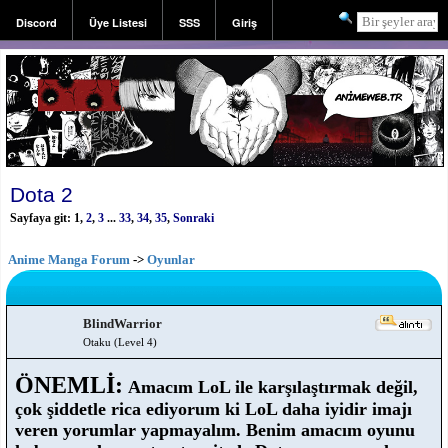
Discord
Üye Listesi
SSS
Giriş
Kayıt
Dota 2
Sayfaya git:
1
,
2
,
3
...
33
,
34
,
35
,
Sonraki
Anime Manga Forum
->
Oyunlar
BlindWarrior
Otaku (Level 4)
ÖNEMLİ:
Amacım LoL ile karşılaştırmak değil,
çok şiddetle rica ediyorum ki LoL daha iyidir imajı
veren yorumlar yapmayalım. Benim amacım oyunu