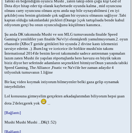
Tabiki en beğendiğim oyuncu Mushi , zaten takip eden çoğu kişi God of
Dota diye hitap eder tip olarak kaybetsede oyunda kalma , mid oyuncusu
olması carry oyuncusu olması aynı anda sup bile oynayabilmesi ( en iyi
şekilde) onu benim gözümde çok sağlam bir oyuncu olmasını sağlıyor .Tabi
kaptan olduğu takımlardaki pickleri (Orange ) çok tartışılsada bende kabul
ediyorum gerçi bu onun oyunculuğunu küçültmez kanımca..
Şu anda DK takımında Mushi ve son MLG turnuvasında finalde Speed
Gaming'e yenildiler yarı finalde Na'vi'yi elemişlerdi yamulmuyorsam.2. oyun
efsanedir (XBocT geride gittikleri bir oyunda 2 divine kastı izlemenizi
tavsiye ederim ..) .Burn1ng ve iceiceice ile birlikte mushi'nin takımı
İnternational 2014'de benim favori takımımdır sadece antrenman yapmaları
lazım zaten Mushi ile yapılan röportajlarda hero havuzu en büyük takım
biziz diyor her seferinde adamların seçenekleri bitmiyor.Onun yanında tabiki
Speed Gaming, The Alliance ,Fnatic ve Na'vi'de her zaman adaydır 4
trilyonluk turnuvanın 1.liğine
Bir kaç video koymak istiyorum bilmeyenler belki gaza gelip oynamak
isteyebilirler.
Lol konusuna girmeyelim gerçekten arkadaşlarımdan biliyorum hepsi şuan
dota 2'deler,gerek yok
...
[Bağlantı]
Mushi Mushi Mushi ...DK(1:52)
[Bağlantı]