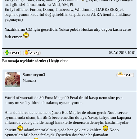
mal gibi sizi farma bırakırsa Void, AM, PL
En iyi offlane: Furion, Doom, Timbersaw, Windrunner, DARKSEER(tek
başına oyunun kaderini değiştirebilir, karşıda varsa AURA itemi mümkünse
yapmayın)
Yazdıklarım CM için geçerlidir. Yoksa pubda Huskar alıp dagon kasın zerre
fark etmez
.
08 Arl 2013 19:01
Bu mesaja teşekkür edenler (1 kişi):
cleric
Santouryuu3
Mangaka
World of warcraft da 80 Frost Mage 90 Feral druid kasıp uzun süre pvp
atmıştım ve 1 yıldır da bırakmış oynamıyorum.
Ama defalarca denememe rağmen Bot Mapler de olsun gerek Noob server
oyunlarında olsun, bir türlü beceremedim dotayı. Yavaş kalıyorum kapışma
anlarında vede genelde hangi karakterle denersem deneyim kasdırmıyolar
abicim
adamlar prof olmuş, yada ben çok ezik kaldım
Noob
oyuncuları bile bana fazlaydı. Oyuzden dota'yıda başlamadan