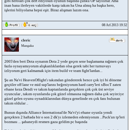
gibi heroları çok dert ediyosun oyunun başında çünkü OP sayılırlar. Ama
inan bana ilerleyen vakitlerde karşı takım ha Ursa almış ha başka hero,
işlerini biliyolarsa hepsi eşit. Biraz alışman lazım ona.
08 Arl 2013 19:32
cleric
Mangaka
2005'den beri Dota oynarım Dota 2 yede geçen sene başlamama rağmen çok
fazla oynayamıyorum alışkanlıklardan olsa gerek tabi her turnuvayı
izliyorum geri kalmamak için item build ve team fight'lardan...
Şu an Na'vi HeavenOflight'ı takımdan göndererek bence çok iyi bi döneme
geçtiler off lane ve mid sup'larını beğeniyorum hard carry'leri xBocT zaten
efsane keza Dendi ve takım kaptanlarıda gerçekten çok çok üst seviye
oyuncular , takım oyunlarıda çok güzel olmasına rağmen daha çok seyirciye
güzel gelen oyunu oynadıklarından dünya genelinde en çok fanı bulunan
takım oldular ..
Bunun dışında Alliance İnternational'de Na'vi'yi efsane oyunla yendi
gerçekten 2 haftada bir o son 2 dk'yı izlemeden edemiyorum ...Puck'un tp'leri
bozması ... şahaneydi resmen gaza geldim pc başında