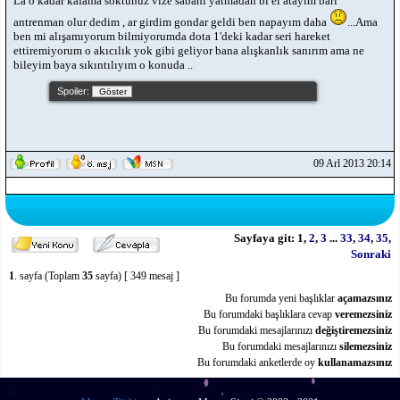
La o kadar kafama soktunuz vize sabahı yatmadan bi el atayım bari
antrenman olur dedim , ar girdim gondar geldi ben napayım daha
...Ama
ben mi alışamıyorum bilmiyorumda dota 1'deki kadar seri hareket
ettiremiyorum o akıcılık yok gibi geliyor bana alışkanlık sanırım ama ne
bileyim baya sıkıntılıyım o konuda ..
Spoiler:
09 Arl 2013 20:14
Sayfaya git:
1
,
2
,
3
...
33
,
34
,
35
,
Sonraki
1
. sayfa (Toplam
35
sayfa) [ 349 mesaj ]
Bu forumda yeni başlıklar
açamazsınız
Bu forumdaki başlıklara cevap
veremezsiniz
Bu forumdaki mesajlarınızı
değiştiremezsiniz
Bu forumdaki mesajlarınızı
silemezsiniz
Bu forumdaki anketlerde oy
kullanamazsınız