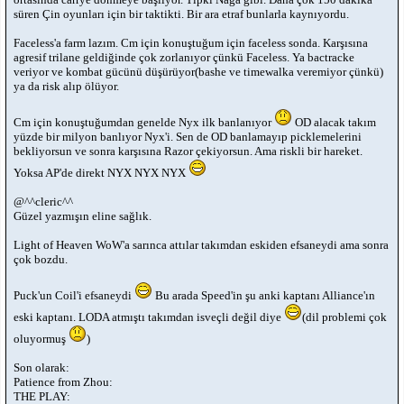
süren Çin oyunları için bir taktikti. Bir ara etraf bunlarla kaynıyordu.
Faceless'a farm lazım. Cm için konuştuğum için faceless sonda. Karşısına
agresif trilane geldiğinde çok zorlanıyor çünkü Faceless. Ya bactracke
veriyor ve kombat gücünü düşürüyor(bashe ve timewalka veremiyor çünkü)
ya da risk alıp ölüyor.
Cm için konuştuğumdan genelde Nyx ilk banlanıyor
OD alacak takım
yüzde bir milyon banlıyor Nyx'i. Sen de OD banlamayıp picklemelerini
bekliyorsun ve sonra karşısına Razor çekiyorsun. Ama riskli bir hareket.
Yoksa AP'de direkt NYX NYX NYX
@^^cleric^^
Güzel yazmışın eline sağlık.
Light of Heaven WoW'a sarınca attılar takımdan eskiden efsaneydi ama sonra
çok bozdu.
Puck'un Coil'i efsaneydi
Bu arada Speed'in şu anki kaptanı Alliance'ın
eski kaptanı. LODA atmıştı takımdan isveçli değil diye
(dil problemi çok
oluyormuş
)
Son olarak:
Patience from Zhou:
THE PLAY: