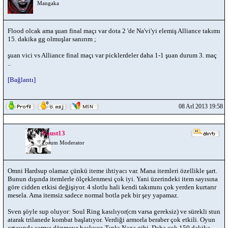
Mangaka
Flood olcak ama şuan final maçı var dota 2 'de Na'vi'yi elemiş Alliance takımı
15. dakika gg olmuşlar sanırım ;
şuan vici vs Alliance final maçı var picklerdeler daha 1-1 şuan durum 3. maç
..
[Bağlantı]
08 Arl 2013 19:58
Faust13
Forum Moderator
Omni Hardsup olamaz çünkü iteme ihtiyacı var. Mana itemleri özellikle şart.
Bunun dışında itemlerle ölçeklenmesi çok iyi. Yani üzerindeki item sayısına
göre cidden etkisi değişiyor. 4 slotlu hali kendi takımını çok yerden kurtarır
mesela. Ama itemsiz sadece normal botla pek bir şey yapamaz.
Sven şöyle sup oluyor: Soul Ring kasılıyor(cm varsa gereksiz) ve sürekli stun
atarak trilanede kombat başlatıyor. Verdiği armorla beraber çok etkili. Oyun
ortasında carrye dönmeye başlıyor. Tıpkı Naga gibi. Daha çok 150 dakika