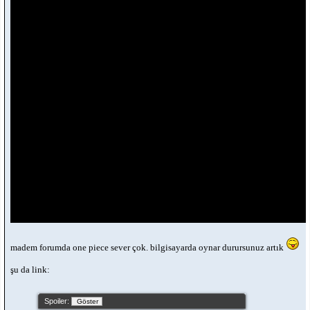
madem forumda one piece sever çok. bilgisayarda oynar durursunuz artık
şu da link:
Spoiler: