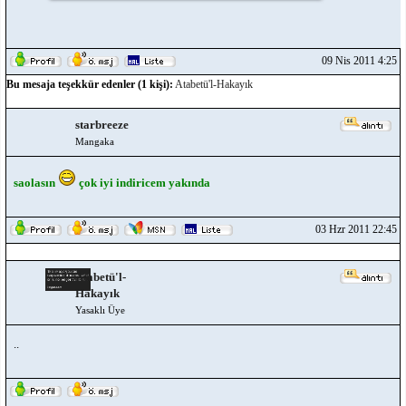
09 Nis 2011 4:25
Bu mesaja teşekkür edenler (1 kişi):
Atabetü'l-Hakayık
starbreeze
Mangaka
saolasın
çok iyi indiricem yakında
03 Hzr 2011 22:45
Atabetü'l-
Hakayık
Yasaklı Üye
..