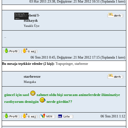
03 Hzr 2011 23:38, Değiştirme: 21 Mar 2012 16:51 (Toplamda 1 kere)
Atabetü'l-
Hakayık
Yasaklı Üye
..
06 Tem 2011 0:45, Değiştirme: 21 Mar 2012 17:15 (Toplamda 1 kere)
Bu mesaja teşekkür edenler (2 kişi):
Trapspringer
,
starbreeze
starbreeze
Mangaka
güncel için saol
zahmet oldu bişi sorucam animelerdede ilüminatiye
rastlıyorum demişşin
nerde gördün??
06 Tem 2011 1:12