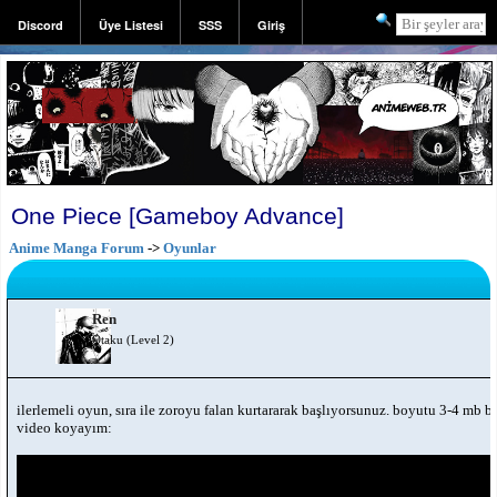
Discord
Üye Listesi
SSS
Giriş
Kayıt
One Piece [Gameboy Advance]
Anime Manga Forum
->
Oyunlar
Ren
Otaku (Level 2)
ilerlemeli oyun, sıra ile zoroyu falan kurtararak başlıyorsunuz. boyutu 3-4 mb b
video koyayım: