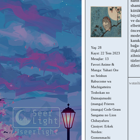
narin
shami
kütük
büyük
ve da
elbet
önces
moder
karak
bağa 
Yaş: 28
ilişk
Kayıt: 22 Tem 2023
zihni
Mesajlar: 13
türle
Favori Anime &
dileri
Manga: Yahari Ore
no Seishun
Rabucome wa
watash
Machigatteiru
Toshokan no
Daimajutsushi
(manga) Frieren
(manga) Code Geass
Sangatsu no Lion
Chihayafuru
Cinsiyet: Erkek
Nerden:
Gomenmachi