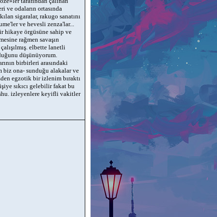
goze»ler tarafından çalınan
eri ve odaların ortasında
lan sigaralar, rakugo sanatını
me'ler ve hevesli zenza'lar...
bir hikaye örgüsüne sahip ve
lemesine rağmen savaşın
lışılmış. elbette lanetli
olduğunu düşünüyorum.
rının birbirleri arasındaki
im biz ona- sunduğu alakalar ve
zden egzotik bir izlenim bıraktı
iye sıkıcı gelebilir fakat bu
u. izleyenlere keyifli vakitler