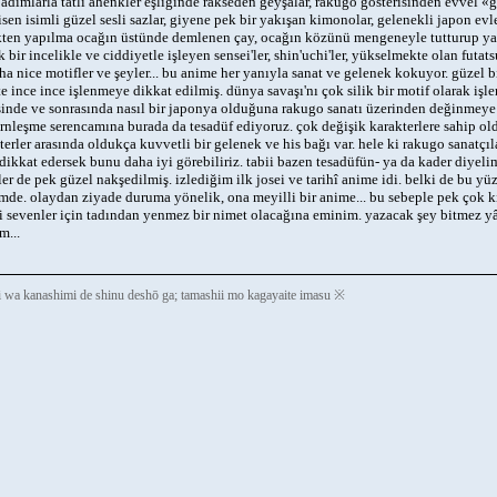
 adımlarla tatlı ahenkler eşliğinde rakseden geyşalar, rakugo gösterisinden evvel «
sen isimli güzel sesli sazlar, giyene pek bir yakışan kimonolar, gelenekli japon evl
ten yapılma ocağın üstünde demlenen çay, ocağın közünü mengeneyle tutturup yakı
 bir incelikle ve ciddiyetle işleyen sensei'ler, shin'uchi'ler, yükselmekte olan futatsu
ha nice motifler ve şeyler... bu anime her yanıyla sanat ve gelenek kokuyor. güzel 
te ince ince işlenmeye dikkat edilmiş. dünya savaşı'nı çok silik bir motif olarak iş
inde ve sonrasında nasıl bir japonya olduğuna rakugo sanatı üzerinden değinmeye ça
nleşme serencamına burada da tesadüf ediyoruz. çok değişik karakterlere sahip 
terler arasında oldukça kuvvetli bir gelenek ve his bağı var. hele ki rakugo sanatçıla
dikkat edersek bunu daha iyi görebiliriz. tabii bazen tesadüfün- ya da kader diyel
iler de pek güzel nakşedilmiş. izlediğim ilk josei ve tarihî anime idi. belki de bu yü
mde. olaydan ziyade duruma yönelik, ona meyilli bir anime... bu sebeple pek çok kiş
ri sevenler için tadından yenmez bir nimet olacağına eminim. yazacak şey bitmez yâh
m...
i wa kanashimi de shinu deshō ga; tamashii mo kagayaite imasu ※