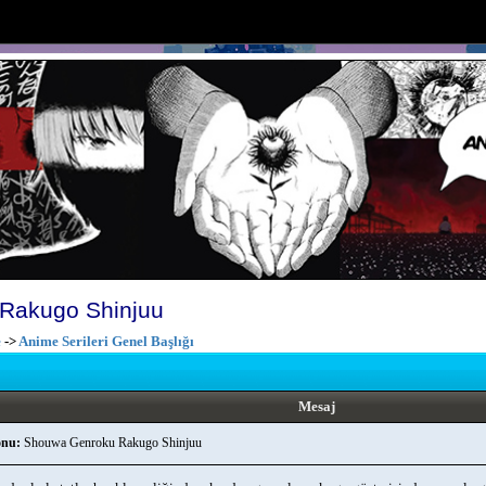
Rakugo Shinjuu
e
->
Anime Serileri Genel Başlığı
Mesaj
nu:
Shouwa Genroku Rakugo Shinjuu