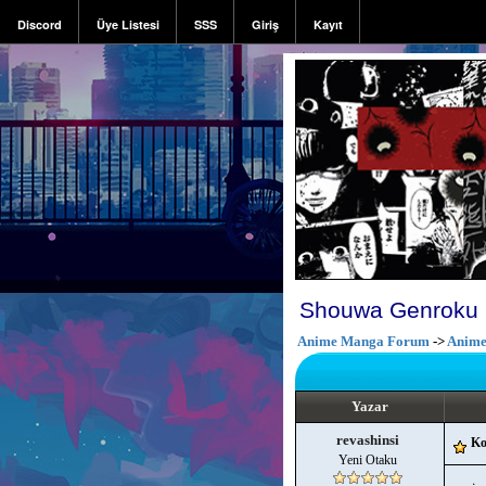
Discord
Üye Listesi
SSS
Giriş
Kayıt
Shouwa Genroku 
Anime Manga Forum
->
Anim
Yazar
revashinsi
Ko
Yeni Otaku