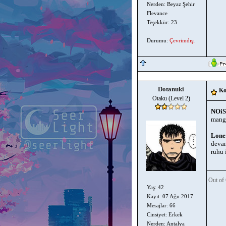
Nerden: Beyaz Şehir
Flevance
Teşekkür: 23
Durumu:
Çevrimdışı
Dotanuki
Ko
Otaku (Level 2)
NOi
manga
Lone
devam
ruhu 
Out of 
Yaş: 42
Kayıt: 07 Ağu 2017
Mesajlar: 66
Cinsiyet: Erkek
Nerden: Antalya