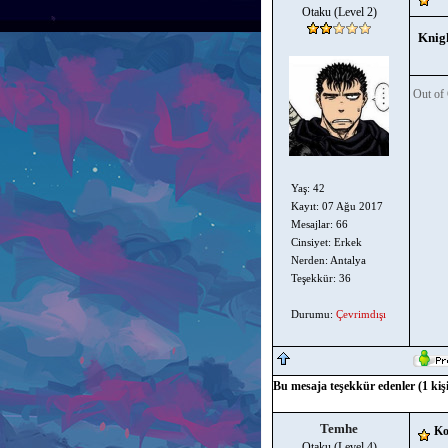
Otaku (Level 2)
Knigh
Out of 
Yaş: 42
Kayıt: 07 Ağu 2017
Mesajlar: 66
Cinsiyet: Erkek
Nerden: Antalya
Teşekkür: 36
Durumu:
Çevrimdışı
Bu mesaja teşekkür edenler (1 kişi
Temhe
Ko
Otaku (Level 4)