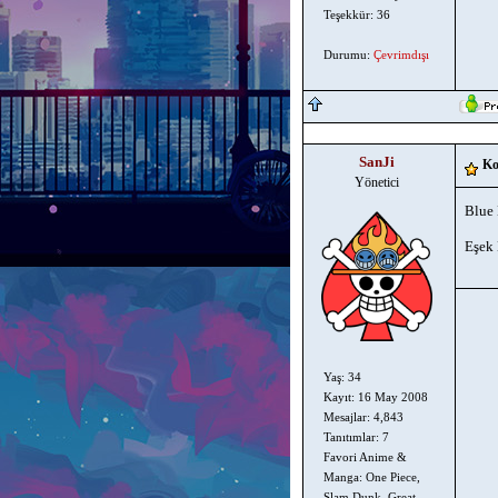
Teşekkür: 36
Durumu:
Çevrimdışı
SanJi
Ko
Yönetici
Blue
Eşek 
Yaş: 34
Kayıt: 16 May 2008
Mesajlar: 4,843
Tanıtımlar: 7
Favori Anime &
Manga: One Piece,
Slam Dunk, Great