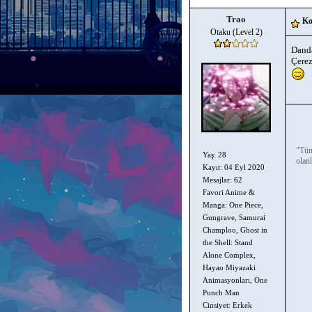
Trao
Ko
Otaku (Level 2)
Dand
Çerez
"Tüm
Yaş: 28
olanl
Kayıt: 04 Eyl 2020
Mesajlar: 62
Favori Anime &
Manga: One Piece,
Gungrave, Samurai
Champloo, Ghost in
the Shell: Stand
Alone Complex,
Hayao Miyazaki
Animasyonları, One
Punch Man
Cinsiyet: Erkek