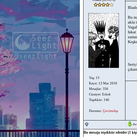
Blade
Bu ma
akla 
Vagab
fakat
zaman
Keşke
Seriy
çıkar
Yaş: 13
Kayıt: 13 Mar 2018
Mesajlar: 356
Cinsiyet: Erkek
Teşekkür: 146
Durumu:
Çevrimdışı
Bu mesaja teşekkür edenler (1 kişi