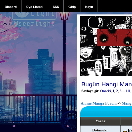
Discord
Üye Listesi
SSS
Giriş
Kayıt
Bugün Hangi Man
Sayfaya git:
Önceki
,
1
,
2
,
3
...
111
Anime Manga Forum
->
Mang
Yazar
Dotanuki
Ko