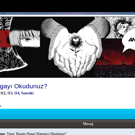
gayı Okudunuz?
,
112
,
113
,
114
,
Sonraki
a
Mesaj
nu:
Yanıt: Bugün Hangi Mangayı Okudunuz?