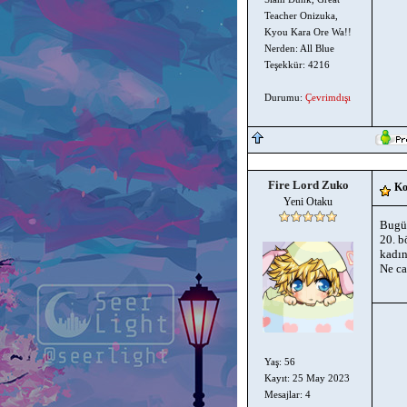
Teacher Onizuka,
Kyou Kara Ore Wa!!
Nerden: All Blue
Teşekkür: 4216
Durumu:
Çevrimdışı
Fire Lord Zuko
Ko
Yeni Otaku
Bugü
20. b
kadın
Ne ca
Yaş: 56
Kayıt: 25 May 2023
Mesajlar: 4