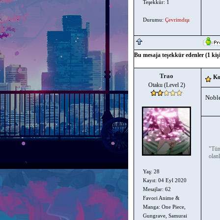
Teşekkür: 1
Durumu:
Çevrimdışı
Bu mesaja teşekkür edenler (1 kişi
Trao
Ko
Otaku (Level 2)
Noble
"Tüm
olanl
Yaş: 28
Kayıt: 04 Eyl 2020
Mesajlar: 62
Favori Anime &
Manga: One Piece,
Gungrave, Samurai