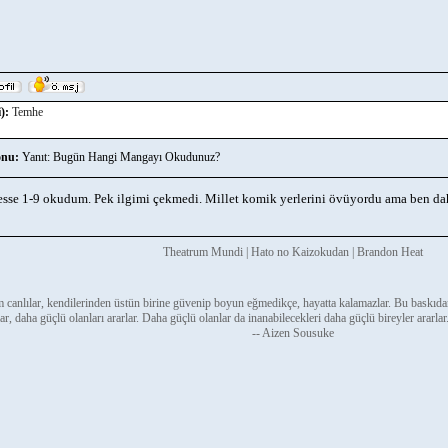
):
Temhe
nu:
Yanıt: Bugün Hangi Mangayı Okudunuz?
sse 1-9 okudum. Pek ilgimi çekmedi. Millet komik yerlerini övüyordu ama ben da
Theatrum Mundi | Hato no Kaizokudan | Brandon Heat
 canlılar, kendilerinden üstün birine güvenip boyun eğmedikçe, hayatta kalamazlar. Bu baskıda
ar, daha güçlü olanları ararlar. Daha güçlü olanlar da inanabilecekleri daha güçlü bireyler ararlar
-- Aizen Sousuke