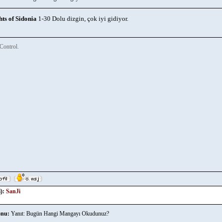
ts of Sidonia
1-30 Dolu dizgin, çok iyi gidiyor.
Control.
):
SanJi
nu:
Yanıt: Bugün Hangi Mangayı Okudunuz?