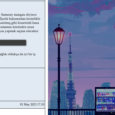
. Samuray mangası diyince
 İçerik bakımından kesinlikle
rılmış gibi hissettirdi bana
okumamın üzerinden uzun
yas yapmak saçma olacaktır.
ğlık oldukça da iyi bir iş
01 May 2023 17:10