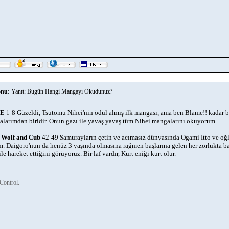
nu:
Yanıt: Bugün Hangi Mangayı Okudunuz?
SE
1-8 Güzeldi, Tsutomu Nihei'nin ödül almış ilk mangası, ama ben Blame!! kadar
larımdan biridir. Onun gazı ile yavaş yavaş tüm Nihei mangalarını okuyorum.
 Wolf and Cub
42-49 Samurayların çetin ve acımasız dünyasında Ogami Itto ve oğ
. Daigoro'nun da henüz 3 yaşında olmasına rağmen başlarına gelen her zorlukta bab
ile hareket ettiğini görüyoruz. Bir laf vardır, Kurt eniği kurt olur.
Control.