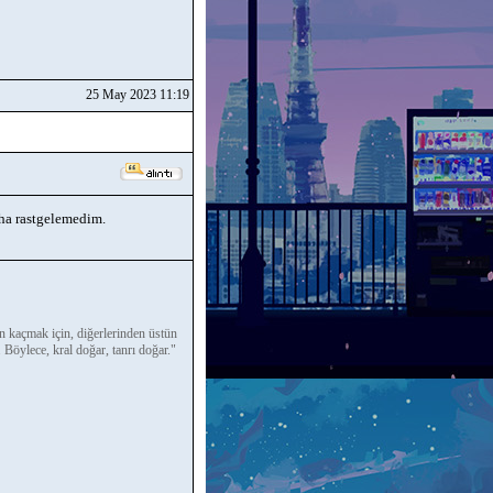
25 May 2023 11:19
ha rastgelemedim.
n kaçmak için, diğerlerinden üstün
. Böylece, kral doğar, tanrı doğar."