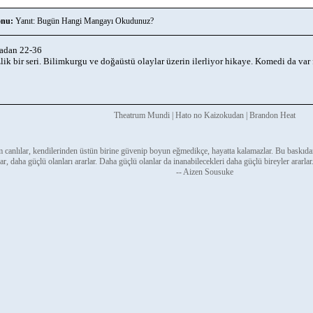
nu:
Yanıt: Bugün Hangi Mangayı Okudunuz?
adan 22-36
lik bir seri. Bilimkurgu ve doğaüstü olaylar üzerin ilerliyor hikaye. Komedi da var f
Theatrum Mundi | Hato no Kaizokudan | Brandon Heat
 canlılar, kendilerinden üstün birine güvenip boyun eğmedikçe, hayatta kalamazlar. Bu baskıda
ar, daha güçlü olanları ararlar. Daha güçlü olanlar da inanabilecekleri daha güçlü bireyler ararlar
-- Aizen Sousuke