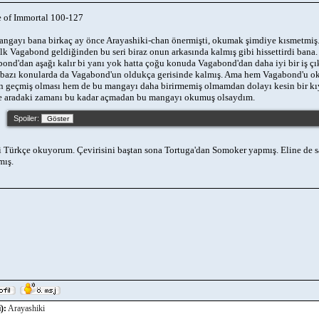
 of Immortal 100-127
ngayı bana birkaç ay önce Arayashiki-chan önermişti, okumak şimdiye kısmetmiş
ilk Vagabond geldiğinden bu seri biraz onun arkasında kalmış gibi hissettirdi bana.
ond'dan aşağı kalır bi yanı yok hatta çoğu konuda Vagabond'dan daha iyi bir iş çıka
 bazı konularda da Vagabond'un oldukça gerisinde kalmış. Ama hem Vagabond'u 
 geçmiş olması hem de bu mangayı daha birirmemiş olmamdan dolayı kesin bir kı
 aradaki zamanı bu kadar açmadan bu mangayı okumuş olsaydım.
Spoiler:
i Türkçe okuyorum. Çevirisini baştan sona Tortuga'dan Somoker yapmış. Eline de sa
mış.
):
Arayashiki