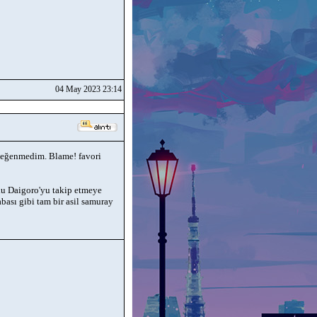
04 May 2023 23:14
 beğenmedim. Blame! favori
lu Daigoro'yu takip etmeye
ası gibi tam bir asil samuray